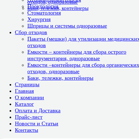
отходов, одноразовые
Проктология
Баки, тележки, контейнеры
Стоматология
Хирургия
Шприцы и системы одноразовые
Сбор отходов
Пакеты (мешки) для утилизации медицински
отходов
Емкости – контейнеры для сбора острого
инструментария, одноразовые
Емкости –контейнеры для сбора органически
отходов, одноразовые
Баки, тележки, контейнеры
Страницы
Главная
О компании
Каталог
Оплата и Доставка
Прайс-лист
Новости и Статьи
Контакты