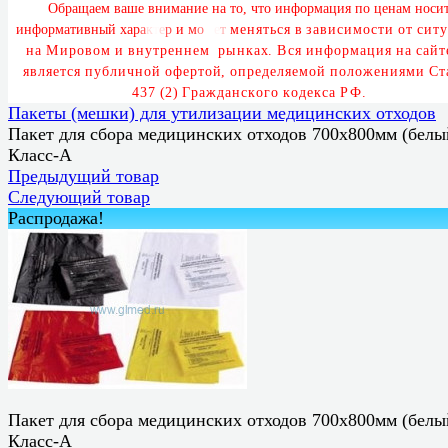
О
б
р
а
щ
а
е
м
в
а
ш
е
в
н
и
м
а
н
и
е
н
а
т
о
,
ч
т
о
и
н
ф
о
р
м
а
ц
и
я
п
о
ц
е
н
а
м
н
о
с
и
и
н
ф
о
р
м
а
т
и
в
н
ы
й
х
а
р
а
к
т
е
р
и
м
о
ж
е
т
м
е
н
я
т
ь
с
я
в
з
а
в
и
с
и
м
о
с
т
и
о
т
с
и
т
у
а
М
и
р
о
в
о
м
и
в
н
у
т
р
е
н
н
е
м
р
ы
н
к
а
х
.
В
с
я
и
н
ф
о
р
м
а
ц
и
я
н
а
с
а
й
т
е
я
в
л
я
е
т
с
я
п
у
б
л
и
ч
н
о
й
о
ф
е
р
т
о
й
,
о
п
р
е
д
е
л
я
е
м
о
й
п
о
л
о
ж
е
н
и
я
м
и
С
т
4
3
7
(
2
)
Г
р
а
ж
д
а
н
с
к
о
г
о
к
о
д
е
к
с
а
Р
Ф
.
Пакеты (мешки) для утилизации медицинских отходов
Пакет для сбора медицинских отходов 700х800мм (белы
Класс-А
Предыдущий товар
Следующий товар
Распродажа!
Пакет для сбора медицинских отходов 700х800мм (белы
Класс-А