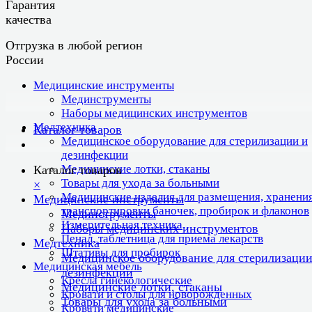
Гарантия
качества
Отгрузка в любой регион
России
Медицинские инструменты
Мединструменты
Наборы медицинских инструментов
Медтехника
Каталог товаров
Медицинское оборудование для стерилизации и
дезинфекции
Медицинские лотки, стаканы
Каталог товаров
Товары для ухода за больными
×
Медицинские изделия для размещения, хранения
Медицинские инструменты
транспортировки баночек, пробирок и флаконов
Мединструменты
Измерительная техника
Наборы медицинских инструментов
Пенал, таблетница для приема лекарств
Медтехника
Штативы для пробирок
Медицинское оборудование для стерилизации
Медицинская мебель
дезинфекции
Кресла гинекологические
Медицинские лотки, стаканы
Кровати и столы для новорожденных
Товары для ухода за больными
Кровати медицинские