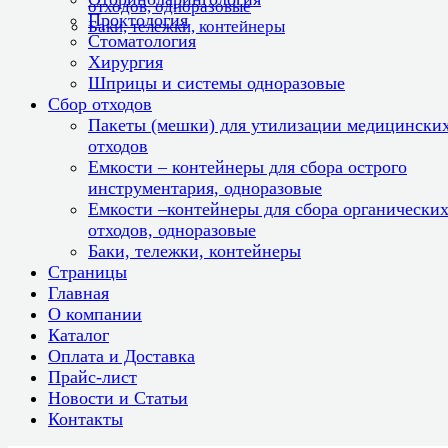
отходов, одноразовые
Проктология
Баки, тележки, контейнеры
Стоматология
Хирургия
Шприцы и системы одноразовые
Сбор отходов
Пакеты (мешки) для утилизации медицински
отходов
Емкости – контейнеры для сбора острого
инструментария, одноразовые
Емкости –контейнеры для сбора органически
отходов, одноразовые
Баки, тележки, контейнеры
Страницы
Главная
О компании
Каталог
Оплата и Доставка
Прайс-лист
Новости и Статьи
Контакты