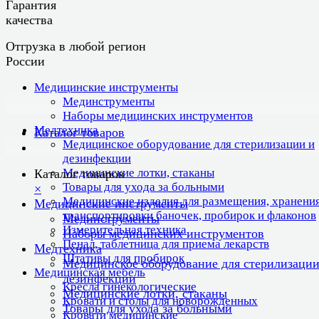
Гарантия
качества
Отгрузка в любой регион
России
Медицинские инструменты
Мединструменты
Наборы медицинских инструментов
Медтехника
Каталог товаров
Медицинское оборудование для стерилизации и
дезинфекции
Медицинские лотки, стаканы
Каталог товаров
Товары для ухода за больными
×
Медицинские изделия для размещения, хранения
Медицинские инструменты
транспортировки баночек, пробирок и флаконов
Мединструменты
Измерительная техника
Наборы медицинских инструментов
Пенал, таблетница для приема лекарств
Медтехника
Штативы для пробирок
Медицинское оборудование для стерилизации
Медицинская мебель
дезинфекции
Кресла гинекологические
Медицинские лотки, стаканы
Кровати и столы для новорожденных
Товары для ухода за больными
Кровати медицинские