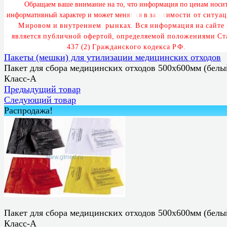
О
б
р
а
щ
а
е
м
в
а
ш
е
в
н
и
м
а
н
и
е
н
а
т
о
,
ч
т
о
и
н
ф
о
р
м
а
ц
и
я
п
о
ц
е
н
а
м
н
о
с
и
и
н
ф
о
р
м
а
т
и
в
н
ы
й
х
а
р
а
к
т
е
р
и
м
о
ж
е
т
м
е
н
я
т
ь
с
я
в
з
а
в
и
с
и
м
о
с
т
и
о
т
с
и
т
у
а
ц
М
и
р
о
в
о
м
и
в
н
у
т
р
е
н
н
е
м
р
ы
н
к
а
х
.
В
с
я
и
н
ф
о
р
м
а
ц
и
я
н
а
с
а
й
т
е
я
в
л
я
е
т
с
я
п
у
б
л
и
ч
н
о
й
о
ф
е
р
т
о
й
,
о
п
р
е
д
е
л
я
е
м
о
й
п
о
л
о
ж
е
н
и
я
м
и
С
т
4
3
7
(
2
)
Г
р
а
ж
д
а
н
с
к
о
г
о
к
о
д
е
к
с
а
Р
Ф
.
Пакеты (мешки) для утилизации медицинских отходов
Пакет для сбора медицинских отходов 500х600мм (белы
Класс-А
Предыдущий товар
Следующий товар
Распродажа!
Пакет для сбора медицинских отходов 500х600мм (белы
Класс-А