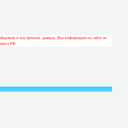
М
и
р
о
в
о
м
и
в
н
у
т
р
е
н
н
е
м
р
ы
н
к
а
х
.
В
с
я
и
н
ф
о
р
м
а
ц
и
я
н
а
с
а
й
т
е
н
е
д
е
к
с
а
Р
Ф
.