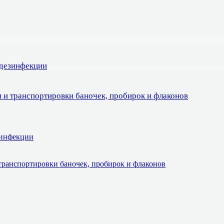
 дезинфекции
 и транспортировки баночек, пробирок и флаконов
зинфекции
транспортировки баночек, пробирок и флаконов