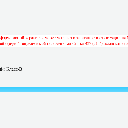
н
ф
о
р
м
а
т
и
в
н
ы
й
х
а
р
а
к
т
е
р
и
м
о
ж
е
т
м
е
н
я
т
ь
с
я
в
з
а
в
и
с
и
м
о
с
т
и
о
т
с
и
т
у
а
ц
и
и
н
а
о
й
о
ф
е
р
т
о
й
,
о
п
р
е
д
е
л
я
е
м
о
й
п
о
л
о
ж
е
н
и
я
м
и
С
т
а
т
ь
и
4
3
7
(
2
)
Г
р
а
ж
д
а
н
с
к
о
г
о
к
о
ый) Класс-В