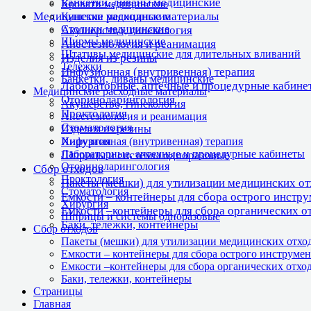
Банкетки, диваны медицинские
Кровати медицинские
Медицинские расходные материалы
Кушетки медицинские
Столики медицинские
Акушерство, гинекология
Ширмы медицинские
Анестезиология и реанимация
Штативы медицинские для длительных вливаний
Изделия из резины
Тележки
Инфузионная (внутривенная) терапия
Банкетки, диваны медицинские
Лабораторные, аптечные и процедурные кабине
Медицинские расходные материалы
Оториноларингология
Акушерство, гинекология
Проктология
Анестезиология и реанимация
Стоматология
Изделия из резины
Хирургия
Инфузионная (внутривенная) терапия
Лабораторные, аптечные и процедурные кабинеты
Шприцы и системы одноразовые
Оториноларингология
Сбор отходов
Проктология
Пакеты (мешки) для утилизации медицинских о
Стоматология
Емкости – контейнеры для сбора острого инстр
Хирургия
Емкости –контейнеры для сбора органических о
Шприцы и системы одноразовые
Баки, тележки, контейнеры
Сбор отходов
Пакеты (мешки) для утилизации медицинских отхо
Емкости – контейнеры для сбора острого инструмен
Емкости –контейнеры для сбора органических отхо
Баки, тележки, контейнеры
Страницы
Главная