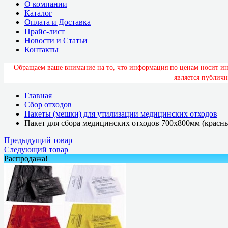
О компании
Каталог
Оплата и Доставка
Прайс-лист
Новости и Статьи
Контакты
О
б
р
а
щ
а
е
м
в
а
ш
е
в
н
и
м
а
н
и
е
н
а
т
о
,
ч
т
о
и
н
ф
о
р
м
а
ц
и
я
п
о
ц
е
н
а
м
н
о
с
и
т
и
я
в
л
я
е
т
с
я
п
у
б
л
и
ч
н
Главная
Сбор отходов
Пакеты (мешки) для утилизации медицинских отходов
Пакет для сбора медицинских отходов 700х800мм (красн
Предыдущий товар
Следующий товар
Распродажа!