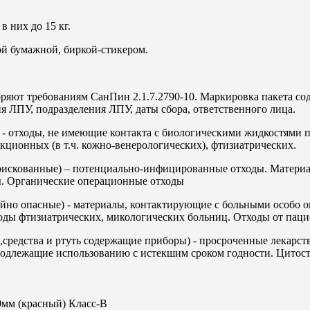
 них до 15 кг.
ой бумажной, биркой-стикером.
ряют требованиям СанПин 2.1.7.2790-10. Маркировка пакета со
 ЛПУ, подразделения ЛПУ, даты сбора, ответственного лица.
) - отходы, не имеющие контакта с биологическими жидкостям
ционных (в т.ч. кожно-венерологических), фтизиатрических.
рискованные) – потенциально-инфицированные отходы. Материал
ы. Органические операционные отходы
айно опасные) - материалы, контактирующие с больными особо 
оды фтизиатрических, микологических больниц. Отходы от паци
,средства и ртуть содержащие приборы) - просроченные лекарст
подлежащие использованию с истекшим сроком годности. Цитост
0мм (красный) Класс-В