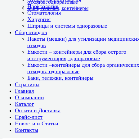
отходов, одноразовые
Проктология
Баки, тележки, контейнеры
Стоматология
Хирургия
Шприцы и системы одноразовые
Сбор отходов
Пакеты (мешки) для утилизации медицински
отходов
Емкости – контейнеры для сбора острого
инструментария, одноразовые
Емкости –контейнеры для сбора органически
отходов, одноразовые
Баки, тележки, контейнеры
Страницы
Главная
О компании
Каталог
Оплата и Доставка
Прайс-лист
Новости и Статьи
Контакты