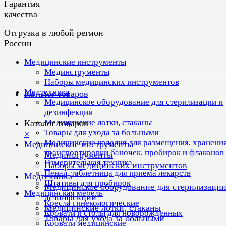
Гарантия
качества
Отгрузка в любой регион
России
Медицинские инструменты
Мединструменты
Наборы медицинских инструментов
Медтехника
Каталог товаров
Медицинское оборудование для стерилизации и
дезинфекции
Медицинские лотки, стаканы
Каталог товаров
Товары для ухода за больными
×
Медицинские изделия для размещения, хранения
Медицинские инструменты
транспортировки баночек, пробирок и флаконов
Мединструменты
Измерительная техника
Наборы медицинских инструментов
Пенал, таблетница для приема лекарств
Медтехника
Штативы для пробирок
Медицинское оборудование для стерилизации
Медицинская мебель
дезинфекции
Кресла гинекологические
Медицинские лотки, стаканы
Кровати и столы для новорожденных
Товары для ухода за больными
Кровати медицинские