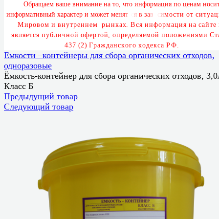
О
б
р
а
щ
а
е
м
в
а
ш
е
в
н
и
м
а
н
и
е
н
а
т
о
,
ч
т
о
и
н
ф
о
р
м
а
ц
и
я
п
о
ц
е
н
а
м
н
о
с
и
и
н
ф
о
р
м
а
т
и
в
н
ы
й
х
а
р
а
к
т
е
р
и
м
о
ж
е
т
м
е
н
я
т
ь
с
я
в
з
а
в
и
с
и
м
о
с
т
и
о
т
с
и
т
у
а
ц
М
и
р
о
в
о
м
и
в
н
у
т
р
е
н
н
е
м
р
ы
н
к
а
х
.
В
с
я
и
н
ф
о
р
м
а
ц
и
я
н
а
с
а
й
т
е
я
в
л
я
е
т
с
я
п
у
б
л
и
ч
н
о
й
о
ф
е
р
т
о
й
,
о
п
р
е
д
е
л
я
е
м
о
й
п
о
л
о
ж
е
н
и
я
м
и
С
т
4
3
7
(
2
)
Г
р
а
ж
д
а
н
с
к
о
г
о
к
о
д
е
к
с
а
Р
Ф
.
Емкости –контейнеры для сбора органических отходов,
одноразовые
Ёмкость-контейнер для сбора органических отходов, 3,0
Класс Б
Предыдущий товар
Следующий товар