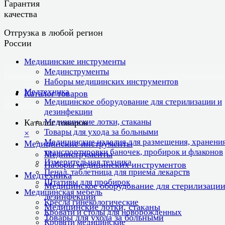
Гарантия
качества
Отгрузка в любой регион
России
Медицинские инструменты
Мединструменты
Наборы медицинских инструментов
Медтехника
Каталог товаров
Медицинское оборудование для стерилизации и
дезинфекции
Медицинские лотки, стаканы
Каталог товаров
Товары для ухода за больными
×
Медицинские изделия для размещения, хранения
Медицинские инструменты
транспортировки баночек, пробирок и флаконов
Мединструменты
Измерительная техника
Наборы медицинских инструментов
Пенал, таблетница для приема лекарств
Медтехника
Штативы для пробирок
Медицинское оборудование для стерилизации
Медицинская мебель
дезинфекции
Кресла гинекологические
Медицинские лотки, стаканы
Кровати и столы для новорожденных
Товары для ухода за больными
Кровати медицинские