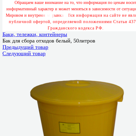
О
б
р
а
щ
а
е
м
в
а
ш
е
в
н
и
м
а
н
и
е
н
а
т
о
,
ч
т
о
и
н
ф
о
р
м
а
ц
и
я
п
о
ц
е
н
а
м
н
о
с
и
и
н
ф
о
р
м
а
т
и
в
н
ы
й
х
а
р
а
к
т
е
р
и
м
о
ж
е
т
м
е
н
я
т
ь
с
я
в
з
а
в
и
с
и
м
о
с
т
и
о
т
с
и
т
у
а
ц
М
и
р
о
в
о
м
и
в
н
у
т
р
е
н
н
е
м
р
ы
н
к
а
х
.
В
с
я
и
н
ф
о
р
м
а
ц
и
я
н
а
с
а
й
т
е
н
е
я
в
л
я
п
у
б
л
и
ч
н
о
й
о
ф
е
р
т
о
й
,
о
п
р
е
д
е
л
я
е
м
о
й
п
о
л
о
ж
е
н
и
я
м
и
С
т
а
т
ь
и
4
3
7
Г
р
а
ж
д
а
н
с
к
о
г
о
к
о
д
е
к
с
а
Р
Ф
.
Баки, тележки, контейнеры
Бак для сбора отходов белый, 50литров
Предыдущий товар
Следующий товар