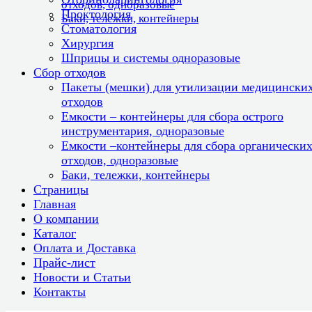
отходов, одноразовые
Проктология
Баки, тележки, контейнеры
Стоматология
Хирургия
Шприцы и системы одноразовые
Сбор отходов
Пакеты (мешки) для утилизации медицински
отходов
Емкости – контейнеры для сбора острого
инструментария, одноразовые
Емкости –контейнеры для сбора органически
отходов, одноразовые
Баки, тележки, контейнеры
Страницы
Главная
О компании
Каталог
Оплата и Доставка
Прайс-лист
Новости и Статьи
Контакты