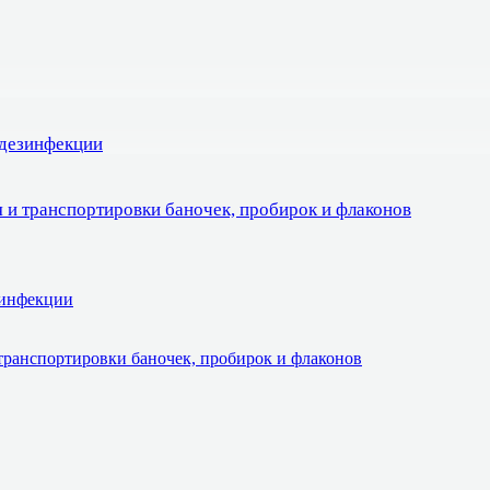
 дезинфекции
 и транспортировки баночек, пробирок и флаконов
зинфекции
транспортировки баночек, пробирок и флаконов