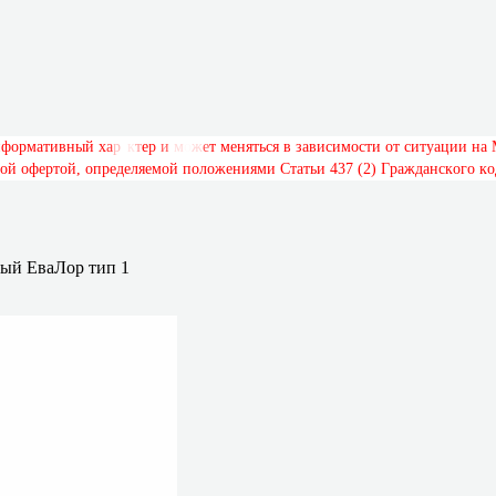
н
ф
о
р
м
а
т
и
в
н
ы
й
х
а
р
а
к
т
е
р
и
м
о
ж
е
т
м
е
н
я
т
ь
с
я
в
з
а
в
и
с
и
м
о
с
т
и
о
т
с
и
т
у
а
ц
и
и
н
а
о
й
о
ф
е
р
т
о
й
,
о
п
р
е
д
е
л
я
е
м
о
й
п
о
л
о
ж
е
н
и
я
м
и
С
т
а
т
ь
и
4
3
7
(
2
)
Г
р
а
ж
д
а
н
с
к
о
г
о
к
о
ый ЕваЛор тип 1