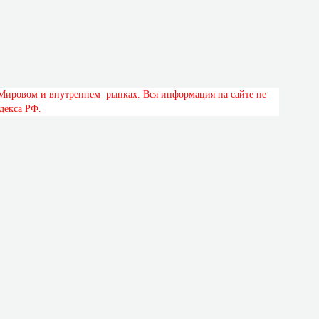
М
и
р
о
в
о
м
и
в
н
у
т
р
е
н
н
е
м
р
ы
н
к
а
х
.
В
с
я
и
н
ф
о
р
м
а
ц
и
я
н
а
с
а
й
т
е
н
е
д
е
к
с
а
Р
Ф
.