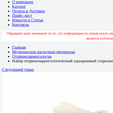
О компании
Каталог
Оплата и Доставка
Прайс-лист
Новости и Статьи
Контакты
О
б
р
а
щ
а
е
м
в
а
ш
е
в
н
и
м
а
н
и
е
н
а
т
о
,
ч
т
о
и
н
ф
о
р
м
а
ц
и
я
п
о
ц
е
н
а
м
н
о
с
и
т
и
я
в
л
я
е
т
с
я
п
у
б
л
и
ч
н
Главная
Медицинские расходные материалы
Оториноларингология
Набор оториноларингологический одноразовый стерильн
Следующий товар