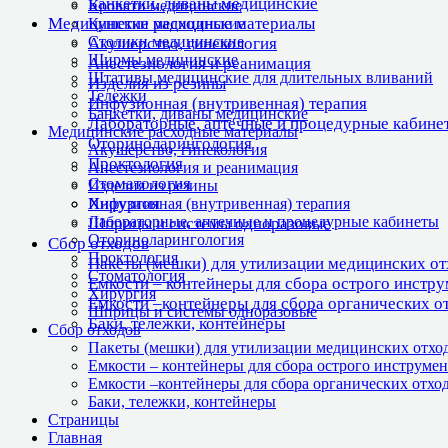
Банкетки, диваны медицинские
Кровати медицинские
Медицинские расходные материалы
Кушетки медицинские
Столики медицинские
Акушерство, гинекология
Ширмы медицинские
Анестезиология и реанимация
Штативы медицинские для длительных вливаний
Изделия из резины
Тележки
Инфузионная (внутривенная) терапия
Банкетки, диваны медицинские
Лабораторные, аптечные и процедурные кабине
Медицинские расходные материалы
Оториноларингология
Акушерство, гинекология
Проктология
Анестезиология и реанимация
Стоматология
Изделия из резины
Хирургия
Инфузионная (внутривенная) терапия
Лабораторные, аптечные и процедурные кабинеты
Шприцы и системы одноразовые
Оториноларингология
Сбор отходов
Проктология
Пакеты (мешки) для утилизации медицинских о
Стоматология
Емкости – контейнеры для сбора острого инстр
Хирургия
Емкости –контейнеры для сбора органических о
Шприцы и системы одноразовые
Баки, тележки, контейнеры
Сбор отходов
Пакеты (мешки) для утилизации медицинских отхо
Емкости – контейнеры для сбора острого инструмен
Емкости –контейнеры для сбора органических отхо
Баки, тележки, контейнеры
Страницы
Главная