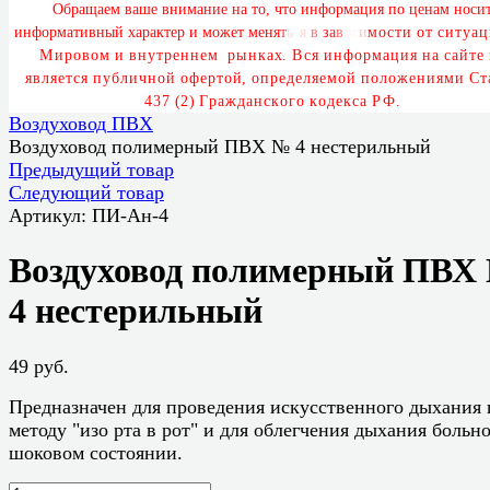
О
б
р
а
щ
а
е
м
в
а
ш
е
в
н
и
м
а
н
и
е
н
а
т
о
,
ч
т
о
и
н
ф
о
р
м
а
ц
и
я
п
о
ц
е
н
а
м
н
о
с
и
и
н
ф
о
р
м
а
т
и
в
н
ы
й
х
а
р
а
к
т
е
р
и
м
о
ж
е
т
м
е
н
я
т
ь
с
я
в
з
а
в
и
с
и
м
о
с
т
и
о
т
с
и
т
у
а
ц
М
и
р
о
в
о
м
и
в
н
у
т
р
е
н
н
е
м
р
ы
н
к
а
х
.
В
с
я
и
н
ф
о
р
м
а
ц
и
я
н
а
с
а
й
т
е
я
в
л
я
е
т
с
я
п
у
б
л
и
ч
н
о
й
о
ф
е
р
т
о
й
,
о
п
р
е
д
е
л
я
е
м
о
й
п
о
л
о
ж
е
н
и
я
м
и
С
т
4
3
7
(
2
)
Г
р
а
ж
д
а
н
с
к
о
г
о
к
о
д
е
к
с
а
Р
Ф
.
Воздуховод ПВХ
Воздуховод полимерный ПВХ № 4 нестерильный
Предыдущий товар
Следующий товар
Артикул:
ПИ-Ан-4
Воздуховод полимерный ПВХ
4 нестерильный
49 руб.
Предназначен для проведения искусственного дыхания 
методу "изо рта в рот" и для облегчения дыхания больн
шоковом состоянии.