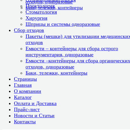
отходов, одноразовые
Проктология
Баки, тележки, контейнеры
Стоматология
Хирургия
Шприцы и системы одноразовые
Сбор отходов
Пакеты (мешки) для утилизации медицински
отходов
Емкости – контейнеры для сбора острого
инструментария, одноразовые
Емкости –контейнеры для сбора органически
отходов, одноразовые
Баки, тележки, контейнеры
Страницы
Главная
О компании
Каталог
Оплата и Доставка
Прайс-лист
Новости и Статьи
Контакты