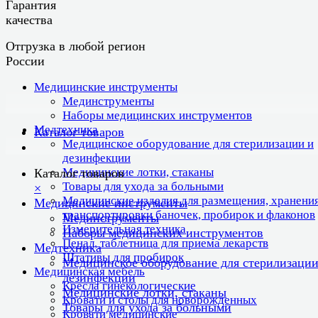
Гарантия
качества
Отгрузка в любой регион
России
Медицинские инструменты
Мединструменты
Наборы медицинских инструментов
Медтехника
Каталог товаров
Медицинское оборудование для стерилизации и
дезинфекции
Медицинские лотки, стаканы
Каталог товаров
Товары для ухода за больными
×
Медицинские изделия для размещения, хранения
Медицинские инструменты
транспортировки баночек, пробирок и флаконов
Мединструменты
Измерительная техника
Наборы медицинских инструментов
Пенал, таблетница для приема лекарств
Медтехника
Штативы для пробирок
Медицинское оборудование для стерилизации
Медицинская мебель
дезинфекции
Кресла гинекологические
Медицинские лотки, стаканы
Кровати и столы для новорожденных
Товары для ухода за больными
Кровати медицинские