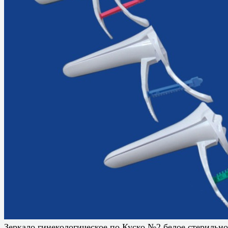
Зеркало гинекологическое по Куско №2 белое стерильно