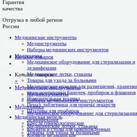
Гарантия
качества
Отгрузка в любой регион
России
Медицинские инструменты
Мединструменты
Наборы медицинских инструментов
Медтехника
Каталог товаров
Медицинское оборудование для стерилизации и
дезинфекции
Медицинские лотки, стаканы
Каталог товаров
Товары для ухода за больными
×
Медицинские изделия для размещения, хранения
Медицинские инструменты
транспортировки баночек, пробирок и флаконов
Мединструменты
Измерительная техника
Наборы медицинских инструментов
Пенал, таблетница для приема лекарств
Медтехника
Штативы для пробирок
Медицинское оборудование для стерилизации
Медицинская мебель
дезинфекции
Кресла гинекологические
Медицинские лотки, стаканы
Кровати и столы для новорожденных
Товары для ухода за больными
Кровати медицинские