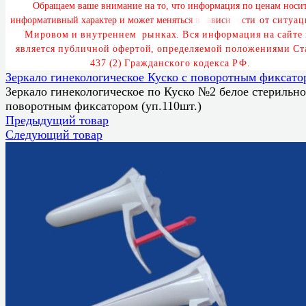
О
б
р
а
щ
а
е
м
в
а
ш
е
в
н
и
м
а
н
и
е
н
а
т
о
,
ч
т
о
и
н
ф
о
р
м
а
ц
и
я
п
о
ц
е
н
а
м
н
о
с
и
и
н
ф
о
р
м
а
т
и
в
н
ы
й
х
а
р
а
к
т
е
р
и
м
о
ж
е
т
м
е
н
я
т
ь
с
я
в
з
а
в
и
с
и
м
о
с
т
и
о
т
с
и
т
у
а
ц
М
и
р
о
в
о
м
и
в
н
у
т
р
е
н
н
е
м
р
ы
н
к
а
х
.
В
с
я
и
н
ф
о
р
м
а
ц
и
я
н
а
с
а
й
т
е
я
в
л
я
е
т
с
я
п
у
б
л
и
ч
н
о
й
о
ф
е
р
т
о
й
,
о
п
р
е
д
е
л
я
е
м
о
й
п
о
л
о
ж
е
н
и
я
м
и
С
т
4
3
7
(
2
)
Г
р
а
ж
д
а
н
с
к
о
г
о
к
о
д
е
к
с
а
Р
Ф
.
Зеркало гинекологическое Куско с поворотным фиксато
Зеркало гинекологическое по Куско №2 белое стерильно
поворотным фиксатором (уп.110шт.)
Предыдущий товар
Следующий товар