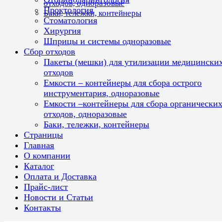
отходов, одноразовые
Проктология
Баки, тележки, контейнеры
Стоматология
Хирургия
Шприцы и системы одноразовые
Сбор отходов
Пакеты (мешки) для утилизации медицински
отходов
Емкости – контейнеры для сбора острого
инструментария, одноразовые
Емкости –контейнеры для сбора органически
отходов, одноразовые
Баки, тележки, контейнеры
Страницы
Главная
О компании
Каталог
Оплата и Доставка
Прайс-лист
Новости и Статьи
Контакты