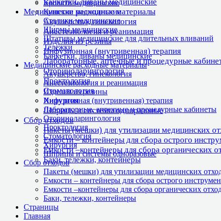
Банкетки, диваны медицинские
Кровати медицинские
Медицинские расходные материалы
Кушетки медицинские
Столики медицинские
Акушерство, гинекология
Ширмы медицинские
Анестезиология и реанимация
Штативы медицинские для длительных вливаний
Изделия из резины
Тележки
Инфузионная (внутривенная) терапия
Банкетки, диваны медицинские
Лабораторные, аптечные и процедурные кабине
Медицинские расходные материалы
Оториноларингология
Акушерство, гинекология
Проктология
Анестезиология и реанимация
Стоматология
Изделия из резины
Хирургия
Инфузионная (внутривенная) терапия
Лабораторные, аптечные и процедурные кабинеты
Шприцы и системы одноразовые
Оториноларингология
Сбор отходов
Проктология
Пакеты (мешки) для утилизации медицинских о
Стоматология
Емкости – контейнеры для сбора острого инстр
Хирургия
Емкости –контейнеры для сбора органических о
Шприцы и системы одноразовые
Баки, тележки, контейнеры
Сбор отходов
Пакеты (мешки) для утилизации медицинских отхо
Емкости – контейнеры для сбора острого инструмен
Емкости –контейнеры для сбора органических отхо
Баки, тележки, контейнеры
Страницы
Главная