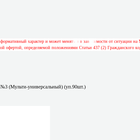
н
ф
о
р
м
а
т
и
в
н
ы
й
х
а
р
а
к
т
е
р
и
м
о
ж
е
т
м
е
н
я
т
ь
с
я
в
з
а
в
и
с
и
м
о
с
т
и
о
т
с
и
т
у
а
ц
и
и
н
а
о
й
о
ф
е
р
т
о
й
,
о
п
р
е
д
е
л
я
е
м
о
й
п
о
л
о
ж
е
н
и
я
м
и
С
т
а
т
ь
и
4
3
7
(
2
)
Г
р
а
ж
д
а
н
с
к
о
г
о
к
о
 №3 (Мульти-универсальный) (уп.90шт.)