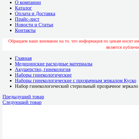
О компании
Каталог
Оплата и Доставка
Прайс-лист
Новости и Статьи
Контакты
О
б
р
а
щ
а
е
м
в
а
ш
е
в
н
и
м
а
н
и
е
н
а
т
о
,
ч
т
о
и
н
ф
о
р
м
а
ц
и
я
п
о
ц
е
н
а
м
н
о
с
и
т
и
я
в
л
я
е
т
с
я
п
у
б
л
и
ч
н
Главная
Медицинские расходные материалы
Акушерство, гинекология
Наборы гинекологические
Наборы гинекологические с прозрачным зеркалом Куско
Набор гинекологический стерильный прозрачное зеркало
Предыдущий товар
Следующий товар