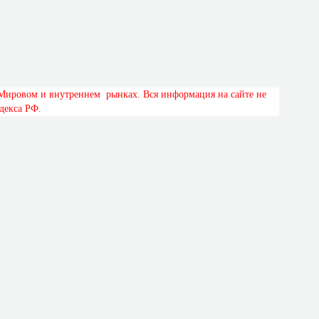
М
и
р
о
в
о
м
и
в
н
у
т
р
е
н
н
е
м
р
ы
н
к
а
х
.
В
с
я
и
н
ф
о
р
м
а
ц
и
я
н
а
с
а
й
т
е
н
е
д
е
к
с
а
Р
Ф
.