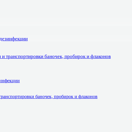
 дезинфекции
 и транспортировки баночек, пробирок и флаконов
зинфекции
транспортировки баночек, пробирок и флаконов