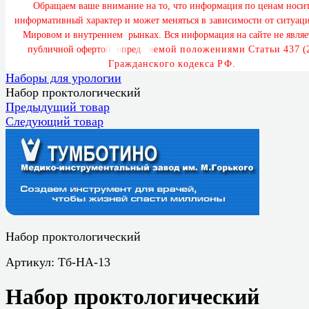
О
б
р
а
щ
а
е
м
в
а
ш
е
в
н
и
м
а
н
и
е
н
а
т
о
,
ч
т
о
и
н
ф
о
р
м
а
ц
и
я
п
о
ц
е
н
а
м
н
о
с
и
и
н
ф
о
р
м
а
т
и
в
н
ы
й
х
а
р
а
к
т
е
р
и
м
о
ж
е
т
м
е
н
я
т
ь
с
я
в
з
а
в
и
с
и
м
о
с
т
и
о
т
с
и
т
у
а
ц
М
и
р
о
в
о
м
и
в
н
у
т
р
е
н
н
е
м
р
ы
н
к
а
х
.
В
с
я
и
н
ф
о
р
м
а
ц
и
я
н
а
с
а
й
т
е
н
е
я
в
л
я
е
п
у
б
л
и
ч
н
о
й
о
ф
е
р
т
о
й
,
о
п
р
е
д
е
л
я
е
м
о
й
п
о
л
о
ж
е
н
и
я
м
и
С
т
а
т
ь
и
4
3
7
(
Г
р
а
ж
д
а
н
с
к
о
г
о
к
о
д
е
к
с
а
Р
Ф
.
Наборы для урологии
Набор проктологический
Предыдущий товар
Следующий товар
Набор проктологический
Артикул:
Тб-НА-13
Набор проктологический