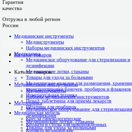
Гарантия
качества
Отгрузка в любой регион
России
Медицинские инструменты
Мединструменты
Наборы медицинских инструментов
Медтехника
Каталог товаров
Медицинское оборудование для стерилизации и
дезинфекции
Медицинские лотки, стаканы
Каталог товаров
Товары для ухода за больными
×
Медицинские изделия для размещения, хранения
Медицинские инструменты
транспортировки баночек, пробирок и флаконов
Мединструменты
Измерительная техника
Наборы медицинских инструментов
Пенал, таблетница для приема лекарств
Медтехника
Штативы для пробирок
Медицинское оборудование для стерилизации
Медицинская мебель
дезинфекции
Кресла гинекологические
Медицинские лотки, стаканы
Кровати и столы для новорожденных
Товары для ухода за больными
Кровати медицинские