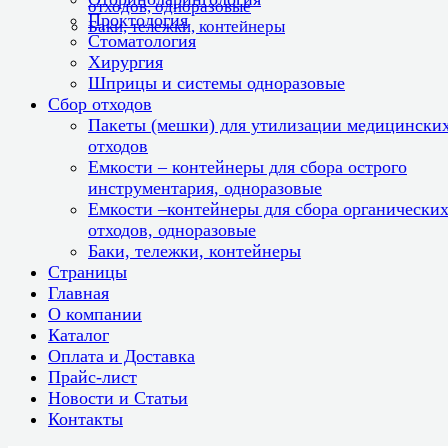
отходов, одноразовые
Проктология
Баки, тележки, контейнеры
Стоматология
Хирургия
Шприцы и системы одноразовые
Сбор отходов
Пакеты (мешки) для утилизации медицински
отходов
Емкости – контейнеры для сбора острого
инструментария, одноразовые
Емкости –контейнеры для сбора органически
отходов, одноразовые
Баки, тележки, контейнеры
Страницы
Главная
О компании
Каталог
Оплата и Доставка
Прайс-лист
Новости и Статьи
Контакты