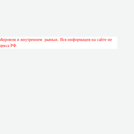
М
и
р
о
в
о
м
и
в
н
у
т
р
е
н
н
е
м
р
ы
н
к
а
х
.
В
с
я
и
н
ф
о
р
м
а
ц
и
я
н
а
с
а
й
т
е
н
е
д
е
к
с
а
Р
Ф
.