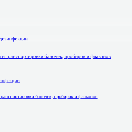
 дезинфекции
 и транспортировки баночек, пробирок и флаконов
зинфекции
транспортировки баночек, пробирок и флаконов