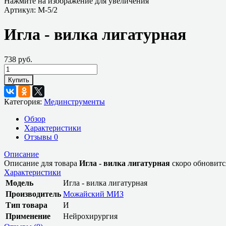
Нажмите на изображение для увеличения
Артикул:
М-5/2
Игла - вилка лигатурная
738 руб.
Купить
Категория:
Мединструменты
Обзор
Характеристики
Отзывы
0
Описание
Описание для товара
Игла - вилка лигатурная
скоро обновитс
Характеристики
Модель
Игла - вилка лигатурная
Производитель
Можайский МИЗ
Тип товара
И
Применение
Нейрохирургия