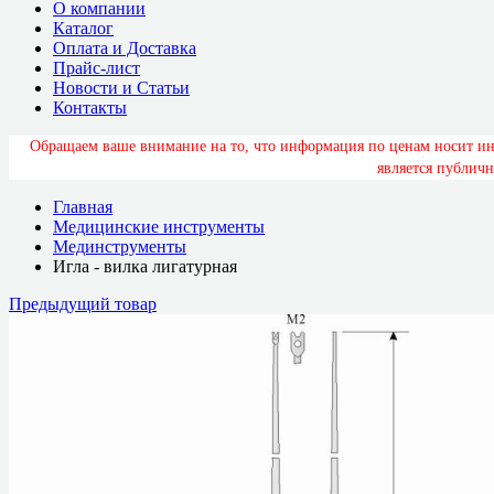
О компании
Каталог
Оплата и Доставка
Прайс-лист
Новости и Статьи
Контакты
О
б
р
а
щ
а
е
м
в
а
ш
е
в
н
и
м
а
н
и
е
н
а
т
о
,
ч
т
о
и
н
ф
о
р
м
а
ц
и
я
п
о
ц
е
н
а
м
н
о
с
и
т
и
я
в
л
я
е
т
с
я
п
у
б
л
и
ч
н
Главная
Медицинские инструменты
Мединструменты
Игла - вилка лигатурная
Предыдущий товар