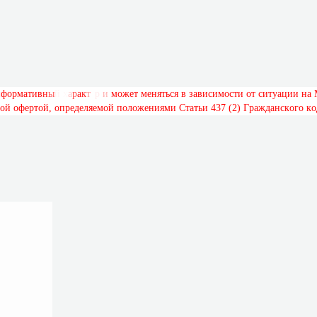
н
ф
о
р
м
а
т
и
в
н
ы
й
х
а
р
а
к
т
е
р
и
м
о
ж
е
т
м
е
н
я
т
ь
с
я
в
з
а
в
и
с
и
м
о
с
т
и
о
т
с
и
т
у
а
ц
и
и
н
а
о
й
о
ф
е
р
т
о
й
,
о
п
р
е
д
е
л
я
е
м
о
й
п
о
л
о
ж
е
н
и
я
м
и
С
т
а
т
ь
и
4
3
7
(
2
)
Г
р
а
ж
д
а
н
с
к
о
г
о
к
о