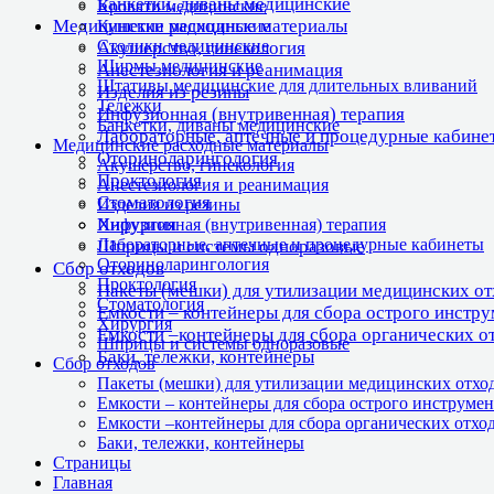
Банкетки, диваны медицинские
Кровати медицинские
Медицинские расходные материалы
Кушетки медицинские
Столики медицинские
Акушерство, гинекология
Ширмы медицинские
Анестезиология и реанимация
Штативы медицинские для длительных вливаний
Изделия из резины
Тележки
Инфузионная (внутривенная) терапия
Банкетки, диваны медицинские
Лабораторные, аптечные и процедурные кабине
Медицинские расходные материалы
Оториноларингология
Акушерство, гинекология
Проктология
Анестезиология и реанимация
Стоматология
Изделия из резины
Хирургия
Инфузионная (внутривенная) терапия
Лабораторные, аптечные и процедурные кабинеты
Шприцы и системы одноразовые
Оториноларингология
Сбор отходов
Проктология
Пакеты (мешки) для утилизации медицинских о
Стоматология
Емкости – контейнеры для сбора острого инстр
Хирургия
Емкости –контейнеры для сбора органических о
Шприцы и системы одноразовые
Баки, тележки, контейнеры
Сбор отходов
Пакеты (мешки) для утилизации медицинских отхо
Емкости – контейнеры для сбора острого инструмен
Емкости –контейнеры для сбора органических отхо
Баки, тележки, контейнеры
Страницы
Главная