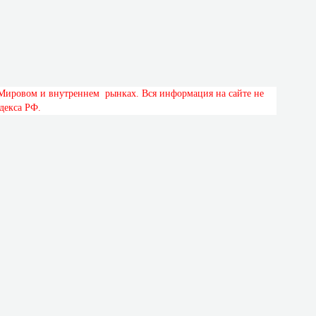
М
и
р
о
в
о
м
и
в
н
у
т
р
е
н
н
е
м
р
ы
н
к
а
х
.
В
с
я
и
н
ф
о
р
м
а
ц
и
я
н
а
с
а
й
т
е
н
е
д
е
к
с
а
Р
Ф
.