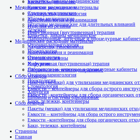
Банкетки, диваны медицинские
Кровати медицинские
Медицинские расходные материалы
Кушетки медицинские
Столики медицинские
Акушерство, гинекология
Ширмы медицинские
Анестезиология и реанимация
Штативы медицинские для длительных вливаний
Изделия из резины
Тележки
Инфузионная (внутривенная) терапия
Банкетки, диваны медицинские
Лабораторные, аптечные и процедурные кабине
Медицинские расходные материалы
Оториноларингология
Акушерство, гинекология
Проктология
Анестезиология и реанимация
Стоматология
Изделия из резины
Хирургия
Инфузионная (внутривенная) терапия
Лабораторные, аптечные и процедурные кабинеты
Шприцы и системы одноразовые
Оториноларингология
Сбор отходов
Проктология
Пакеты (мешки) для утилизации медицинских о
Стоматология
Емкости – контейнеры для сбора острого инстр
Хирургия
Емкости –контейнеры для сбора органических о
Шприцы и системы одноразовые
Баки, тележки, контейнеры
Сбор отходов
Пакеты (мешки) для утилизации медицинских отхо
Емкости – контейнеры для сбора острого инструмен
Емкости –контейнеры для сбора органических отхо
Баки, тележки, контейнеры
Страницы
Главная