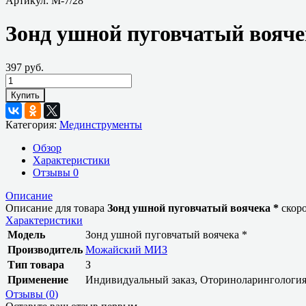
Артикул:
М-7/28
Зонд ушной пуговчатый вояче
397 руб.
Купить
Категория:
Мединструменты
Обзор
Характеристики
Отзывы
0
Описание
Описание для товара
Зонд ушной пуговчатый воячека *
скоро
Характеристики
Модель
Зонд ушной пуговчатый воячека *
Производитель
Можайский МИЗ
Тип товара
З
Применение
Индивидуальный заказ, Оториноларингологи
Отзывы (
0
)