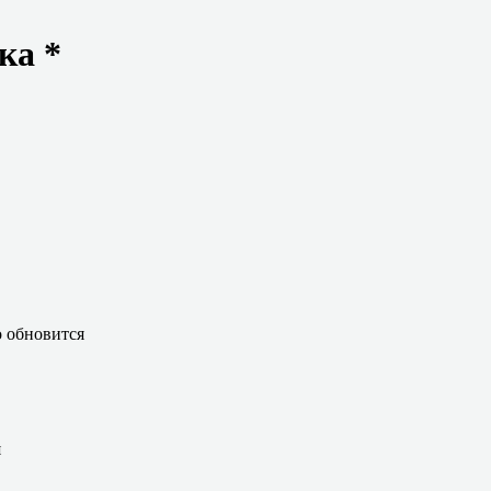
ка *
 обновится
я