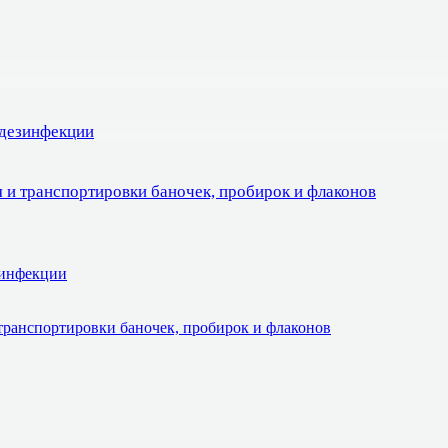
 дезинфекции
 и транспортировки баночек, пробирок и флаконов
зинфекции
транспортировки баночек, пробирок и флаконов