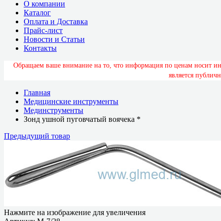
О компании
Каталог
Оплата и Доставка
Прайс-лист
Новости и Статьи
Контакты
О
б
р
а
щ
а
е
м
в
а
ш
е
в
н
и
м
а
н
и
е
н
а
т
о
,
ч
т
о
и
н
ф
о
р
м
а
ц
и
я
п
о
ц
е
н
а
м
н
о
с
и
т
и
я
в
л
я
е
т
с
я
п
у
б
л
и
ч
н
Главная
Медицинские инструменты
Мединструменты
Зонд ушной пуговчатый воячека *
Предыдущий товар
Нажмите на изображение для увеличения