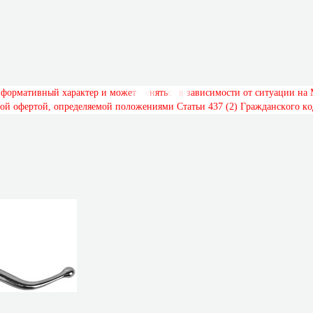
н
ф
о
р
м
а
т
и
в
н
ы
й
х
а
р
а
к
т
е
р
и
м
о
ж
е
т
м
е
н
я
т
ь
с
я
в
з
а
в
и
с
и
м
о
с
т
и
о
т
с
и
т
у
а
ц
и
и
н
а
о
й
о
ф
е
р
т
о
й
,
о
п
р
е
д
е
л
я
е
м
о
й
п
о
л
о
ж
е
н
и
я
м
и
С
т
а
т
ь
и
4
3
7
(
2
)
Г
р
а
ж
д
а
н
с
к
о
г
о
к
о