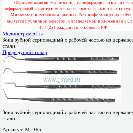
О
б
р
а
щ
а
е
м
в
а
ш
е
в
н
и
м
а
н
и
е
н
а
т
о
,
ч
т
о
и
н
ф
о
р
м
а
ц
и
я
п
о
ц
е
н
а
м
н
о
с
и
и
н
ф
о
р
м
а
т
и
в
н
ы
й
х
а
р
а
к
т
е
р
и
м
о
ж
е
т
м
е
н
я
т
ь
с
я
в
з
а
в
и
с
и
м
о
с
т
и
о
т
с
и
т
у
а
ц
М
и
р
о
в
о
м
и
в
н
у
т
р
е
н
н
е
м
р
ы
н
к
а
х
.
В
с
я
и
н
ф
о
р
м
а
ц
и
я
н
а
с
а
й
т
е
я
в
л
я
е
т
с
я
п
у
б
л
и
ч
н
о
й
о
ф
е
р
т
о
й
,
о
п
р
е
д
е
л
я
е
м
о
й
п
о
л
о
ж
е
н
и
я
м
и
С
т
4
3
7
(
2
)
Г
р
а
ж
д
а
н
с
к
о
г
о
к
о
д
е
к
с
а
Р
Ф
.
Мединструменты
Зонд зубной серповидный с рабочей частью из нержав
стали
Предыдущий товар
Зонд зубной серповидный с рабочей частью из нержав
стали
Артикул:
М-10/5