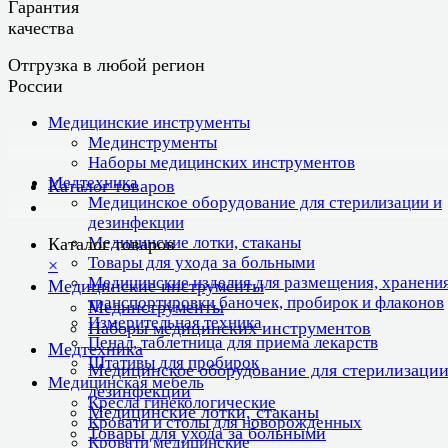
Гарантия
качества
Отгрузка в любой регион
России
Медицинские инструменты
Мединструменты
Наборы медицинских инструментов
Медтехника
Каталог товаров
Медицинское оборудование для стерилизации и
дезинфекции
Медицинские лотки, стаканы
Каталог товаров
Товары для ухода за больными
×
Медицинские изделия для размещения, хранения
Медицинские инструменты
транспортировки баночек, пробирок и флаконов
Мединструменты
Измерительная техника
Наборы медицинских инструментов
Пенал, таблетница для приема лекарств
Медтехника
Штативы для пробирок
Медицинское оборудование для стерилизации
Медицинская мебель
дезинфекции
Кресла гинекологические
Медицинские лотки, стаканы
Кровати и столы для новорожденных
Товары для ухода за больными
Кровати медицинские