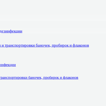
 дезинфекции
 и транспортировки баночек, пробирок и флаконов
зинфекции
транспортировки баночек, пробирок и флаконов