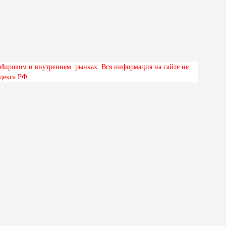
М
и
р
о
в
о
м
и
в
н
у
т
р
е
н
н
е
м
р
ы
н
к
а
х
.
В
с
я
и
н
ф
о
р
м
а
ц
и
я
н
а
с
а
й
т
е
н
е
д
е
к
с
а
Р
Ф
.