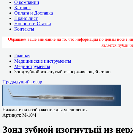
О компании
Каталог
Оплата и Доставка
Прайс-лист
Новости и Статьи
Контакты
О
б
р
а
щ
а
е
м
в
а
ш
е
в
н
и
м
а
н
и
е
н
а
т
о
,
ч
т
о
и
н
ф
о
р
м
а
ц
и
я
п
о
ц
е
н
а
м
н
о
с
и
т
и
я
в
л
я
е
т
с
я
п
у
б
л
и
ч
н
Главная
Медицинские инструменты
Мединструменты
Зонд зубной изогнутый из нержавеющей стали
Предыдущий товар
Нажмите на изображение для увеличения
Артикул:
М-10/4
Зонд зубной изогнутый из не