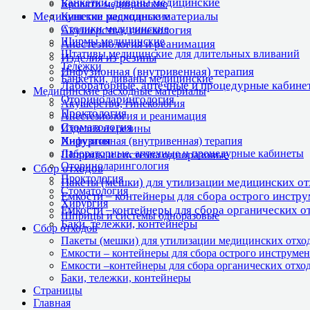
Банкетки, диваны медицинские
Кровати медицинские
Медицинские расходные материалы
Кушетки медицинские
Столики медицинские
Акушерство, гинекология
Ширмы медицинские
Анестезиология и реанимация
Штативы медицинские для длительных вливаний
Изделия из резины
Тележки
Инфузионная (внутривенная) терапия
Банкетки, диваны медицинские
Лабораторные, аптечные и процедурные кабине
Медицинские расходные материалы
Оториноларингология
Акушерство, гинекология
Проктология
Анестезиология и реанимация
Стоматология
Изделия из резины
Хирургия
Инфузионная (внутривенная) терапия
Лабораторные, аптечные и процедурные кабинеты
Шприцы и системы одноразовые
Оториноларингология
Сбор отходов
Проктология
Пакеты (мешки) для утилизации медицинских о
Стоматология
Емкости – контейнеры для сбора острого инстр
Хирургия
Емкости –контейнеры для сбора органических о
Шприцы и системы одноразовые
Баки, тележки, контейнеры
Сбор отходов
Пакеты (мешки) для утилизации медицинских отхо
Емкости – контейнеры для сбора острого инструмен
Емкости –контейнеры для сбора органических отхо
Баки, тележки, контейнеры
Страницы
Главная