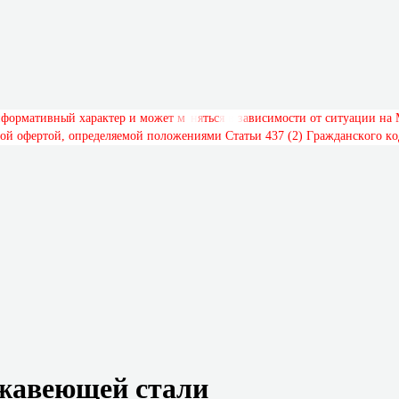
н
ф
о
р
м
а
т
и
в
н
ы
й
х
а
р
а
к
т
е
р
и
м
о
ж
е
т
м
е
н
я
т
ь
с
я
в
з
а
в
и
с
и
м
о
с
т
и
о
т
с
и
т
у
а
ц
и
и
н
а
о
й
о
ф
е
р
т
о
й
,
о
п
р
е
д
е
л
я
е
м
о
й
п
о
л
о
ж
е
н
и
я
м
и
С
т
а
т
ь
и
4
3
7
(
2
)
Г
р
а
ж
д
а
н
с
к
о
г
о
к
о
ржавеющей стали