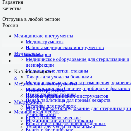
Гарантия
качества
Отгрузка в любой регион
России
Медицинские инструменты
Мединструменты
Наборы медицинских инструментов
Медтехника
Каталог товаров
Медицинское оборудование для стерилизации и
дезинфекции
Медицинские лотки, стаканы
Каталог товаров
Товары для ухода за больными
×
Медицинские изделия для размещения, хранения
Медицинские инструменты
транспортировки баночек, пробирок и флаконов
Мединструменты
Измерительная техника
Наборы медицинских инструментов
Пенал, таблетница для приема лекарств
Медтехника
Штативы для пробирок
Медицинское оборудование для стерилизации
Медицинская мебель
дезинфекции
Кресла гинекологические
Медицинские лотки, стаканы
Кровати и столы для новорожденных
Товары для ухода за больными
Кровати медицинские