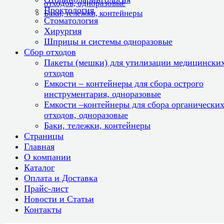
отходов, одноразовые
Проктология
Баки, тележки, контейнеры
Стоматология
Хирургия
Шприцы и системы одноразовые
Сбор отходов
Пакеты (мешки) для утилизации медицински
отходов
Емкости – контейнеры для сбора острого
инструментария, одноразовые
Емкости –контейнеры для сбора органически
отходов, одноразовые
Баки, тележки, контейнеры
Страницы
Главная
О компании
Каталог
Оплата и Доставка
Прайс-лист
Новости и Статьи
Контакты