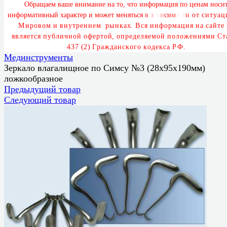
О
б
р
а
щ
а
е
м
в
а
ш
е
в
н
и
м
а
н
и
е
н
а
т
о
,
ч
т
о
и
н
ф
о
р
м
а
ц
и
я
п
о
ц
е
н
а
м
н
о
с
и
и
н
ф
о
р
м
а
т
и
в
н
ы
й
х
а
р
а
к
т
е
р
и
м
о
ж
е
т
м
е
н
я
т
ь
с
я
в
з
а
в
и
с
и
м
о
с
т
и
о
т
с
и
т
у
а
ц
М
и
р
о
в
о
м
и
в
н
у
т
р
е
н
н
е
м
р
ы
н
к
а
х
.
В
с
я
и
н
ф
о
р
м
а
ц
и
я
н
а
с
а
й
т
е
я
в
л
я
е
т
с
я
п
у
б
л
и
ч
н
о
й
о
ф
е
р
т
о
й
,
о
п
р
е
д
е
л
я
е
м
о
й
п
о
л
о
ж
е
н
и
я
м
и
С
т
4
3
7
(
2
)
Г
р
а
ж
д
а
н
с
к
о
г
о
к
о
д
е
к
с
а
Р
Ф
.
Мединструменты
Зеркало влагалищное по Симсу №3 (28х95х190мм)
ложкообразное
Предыдущий товар
Следующий товар