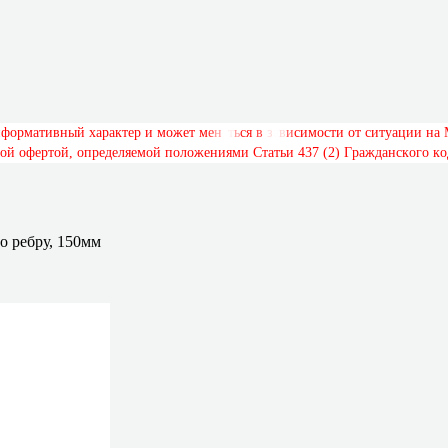
н
ф
о
р
м
а
т
и
в
н
ы
й
х
а
р
а
к
т
е
р
и
м
о
ж
е
т
м
е
н
я
т
ь
с
я
в
з
а
в
и
с
и
м
о
с
т
и
о
т
с
и
т
у
а
ц
и
и
н
а
о
й
о
ф
е
р
т
о
й
,
о
п
р
е
д
е
л
я
е
м
о
й
п
о
л
о
ж
е
н
и
я
м
и
С
т
а
т
ь
и
4
3
7
(
2
)
Г
р
а
ж
д
а
н
с
к
о
г
о
к
о
 ребру, 150мм