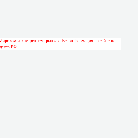
М
и
р
о
в
о
м
и
в
н
у
т
р
е
н
н
е
м
р
ы
н
к
а
х
.
В
с
я
и
н
ф
о
р
м
а
ц
и
я
н
а
с
а
й
т
е
н
е
д
е
к
с
а
Р
Ф
.