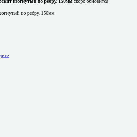
кит изогнутый по ребру, 150мм
скоро обновится
огнутый по ребру, 150мм
дите