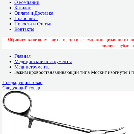
О компании
Каталог
Оплата и Доставка
Прайс-лист
Новости и Статьи
Контакты
О
б
р
а
щ
а
е
м
в
а
ш
е
в
н
и
м
а
н
и
е
н
а
т
о
,
ч
т
о
и
н
ф
о
р
м
а
ц
и
я
п
о
ц
е
н
а
м
н
о
с
и
т
и
я
в
л
я
е
т
с
я
п
у
б
л
и
ч
н
Главная
Медицинские инструменты
Мединструменты
Зажим кровоостанавливающий типа Москит изогнутый по
Предыдущий товар
Следующий товар