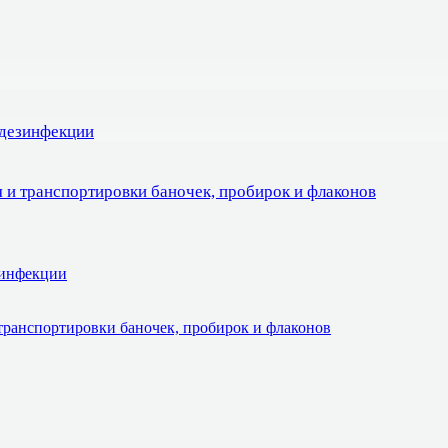
 дезинфекции
 и транспортировки баночек, пробирок и флаконов
зинфекции
транспортировки баночек, пробирок и флаконов