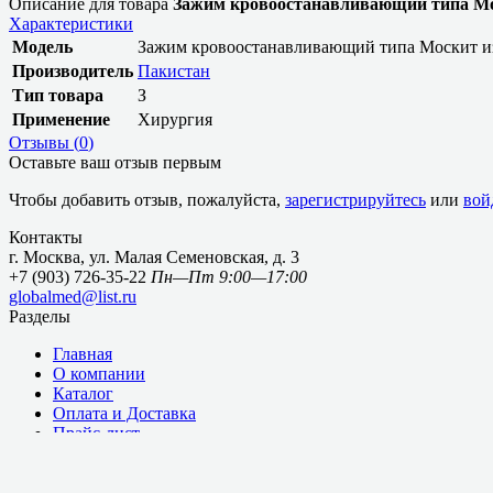
Описание для товара
Зажим кровоостанавливающий типа Мос
Характеристики
Модель
Зажим кровоостанавливающий типа Москит из
Производитель
Пакистан
Тип товара
З
Применение
Хирургия
Отзывы (
0
)
Оставьте ваш отзыв первым
Чтобы добавить отзыв, пожалуйста,
зарегистрируйтесь
или
вой
Контакты
г. Москва, ул. Малая Семеновская, д. 3
+7 (903) 726-35-22
Пн—Пт 9:00—17:00
globalmed@list.ru
Разделы
Главная
О компании
Каталог
Оплата и Доставка
Прайс-лист
Новости и Статьи
Контакты