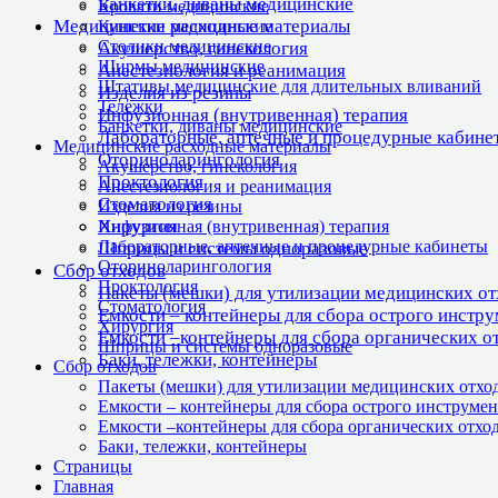
Банкетки, диваны медицинские
Кровати медицинские
Медицинские расходные материалы
Кушетки медицинские
Столики медицинские
Акушерство, гинекология
Ширмы медицинские
Анестезиология и реанимация
Штативы медицинские для длительных вливаний
Изделия из резины
Тележки
Инфузионная (внутривенная) терапия
Банкетки, диваны медицинские
Лабораторные, аптечные и процедурные кабине
Медицинские расходные материалы
Оториноларингология
Акушерство, гинекология
Проктология
Анестезиология и реанимация
Стоматология
Изделия из резины
Хирургия
Инфузионная (внутривенная) терапия
Лабораторные, аптечные и процедурные кабинеты
Шприцы и системы одноразовые
Оториноларингология
Сбор отходов
Проктология
Пакеты (мешки) для утилизации медицинских о
Стоматология
Емкости – контейнеры для сбора острого инстр
Хирургия
Емкости –контейнеры для сбора органических о
Шприцы и системы одноразовые
Баки, тележки, контейнеры
Сбор отходов
Пакеты (мешки) для утилизации медицинских отхо
Емкости – контейнеры для сбора острого инструмен
Емкости –контейнеры для сбора органических отхо
Баки, тележки, контейнеры
Страницы
Главная