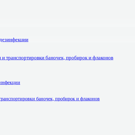
 дезинфекции
 и транспортировки баночек, пробирок и флаконов
зинфекции
транспортировки баночек, пробирок и флаконов