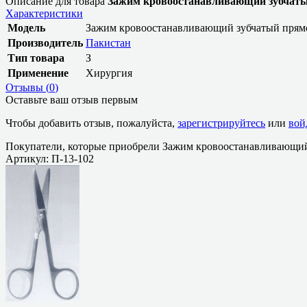
Описание для товара
Зажим кровоостанавливающий зубчатый
Характеристики
Модель
Зажим кровоостанавливающий зубчатый прямо
Производитель
Пакистан
Тип товара
З
Применение
Хирургия
Отзывы (
0
)
Оставьте ваш отзыв первым
Чтобы добавить отзыв, пожалуйста,
зарегистрируйтесь
или
вой
Покупатели, которые приобрели Зажим кровоостанавливающий 
Артикул: П-13-102