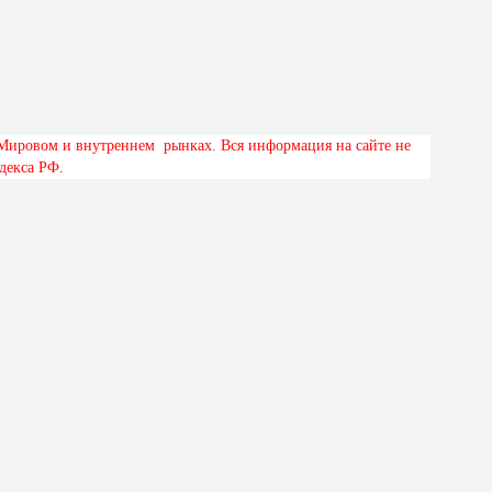
М
и
р
о
в
о
м
и
в
н
у
т
р
е
н
н
е
м
р
ы
н
к
а
х
.
В
с
я
и
н
ф
о
р
м
а
ц
и
я
н
а
с
а
й
т
е
н
е
д
е
к
с
а
Р
Ф
.