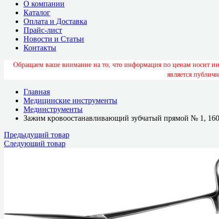
О компании
Каталог
Оплата и Доставка
Прайс-лист
Новости и Статьи
Контакты
О
б
р
а
щ
а
е
м
в
а
ш
е
в
н
и
м
а
н
и
е
н
а
т
о
,
ч
т
о
и
н
ф
о
р
м
а
ц
и
я
п
о
ц
е
н
а
м
н
о
с
и
т
и
я
в
л
я
е
т
с
я
п
у
б
л
и
ч
н
Главная
Медицинские инструменты
Мединструменты
Зажим кровоостанавливающий зубчатый прямой № 1, 160
Предыдущий товар
Следующий товар