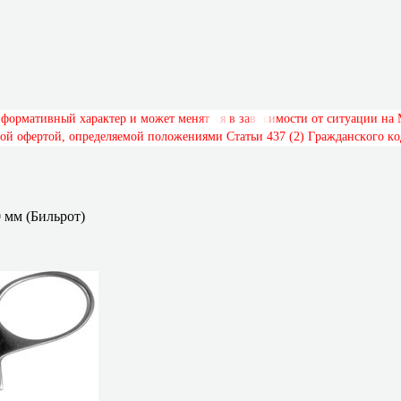
н
ф
о
р
м
а
т
и
в
н
ы
й
х
а
р
а
к
т
е
р
и
м
о
ж
е
т
м
е
н
я
т
ь
с
я
в
з
а
в
и
с
и
м
о
с
т
и
о
т
с
и
т
у
а
ц
и
и
н
а
о
й
о
ф
е
р
т
о
й
,
о
п
р
е
д
е
л
я
е
м
о
й
п
о
л
о
ж
е
н
и
я
м
и
С
т
а
т
ь
и
4
3
7
(
2
)
Г
р
а
ж
д
а
н
с
к
о
г
о
к
о
 мм (Бильрот)