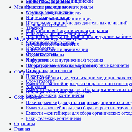
Банкетки, диваны медицинские
Кровати медицинские
Медицинские расходные материалы
Кушетки медицинские
Столики медицинские
Акушерство, гинекология
Ширмы медицинские
Анестезиология и реанимация
Штативы медицинские для длительных вливаний
Изделия из резины
Тележки
Инфузионная (внутривенная) терапия
Банкетки, диваны медицинские
Лабораторные, аптечные и процедурные кабине
Медицинские расходные материалы
Оториноларингология
Акушерство, гинекология
Проктология
Анестезиология и реанимация
Стоматология
Изделия из резины
Хирургия
Инфузионная (внутривенная) терапия
Лабораторные, аптечные и процедурные кабинеты
Шприцы и системы одноразовые
Оториноларингология
Сбор отходов
Проктология
Пакеты (мешки) для утилизации медицинских о
Стоматология
Емкости – контейнеры для сбора острого инстр
Хирургия
Емкости –контейнеры для сбора органических о
Шприцы и системы одноразовые
Баки, тележки, контейнеры
Сбор отходов
Пакеты (мешки) для утилизации медицинских отхо
Емкости – контейнеры для сбора острого инструмен
Емкости –контейнеры для сбора органических отхо
Баки, тележки, контейнеры
Страницы
Главная