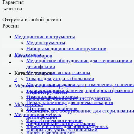
Гарантия
качества
Отгрузка в любой регион
России
Медицинские инструменты
Мединструменты
Наборы медицинских инструментов
Медтехника
Каталог товаров
Медицинское оборудование для стерилизации и
дезинфекции
Медицинские лотки, стаканы
Каталог товаров
Товары для ухода за больными
×
Медицинские изделия для размещения, хранения
Медицинские инструменты
транспортировки баночек, пробирок и флаконов
Мединструменты
Измерительная техника
Наборы медицинских инструментов
Пенал, таблетница для приема лекарств
Медтехника
Штативы для пробирок
Медицинское оборудование для стерилизации
Медицинская мебель
дезинфекции
Кресла гинекологические
Медицинские лотки, стаканы
Кровати и столы для новорожденных
Товары для ухода за больными
Кровати медицинские