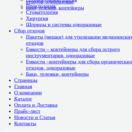
отходов, одноразовые
Проктология
Баки, тележки, контейнеры
Стоматология
Хирургия
Шприцы и системы одноразовые
Сбор отходов
Пакеты (мешки) для утилизации медицински
отходов
Емкости – контейнеры для сбора острого
инструментария, одноразовые
Емкости –контейнеры для сбора органически
отходов, одноразовые
Баки, тележки, контейнеры
Страницы
Главная
О компании
Каталог
Оплата и Доставка
Прайс-лист
Новости и Статьи
Контакты