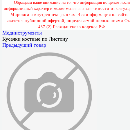
О
б
р
а
щ
а
е
м
в
а
ш
е
в
н
и
м
а
н
и
е
н
а
т
о
,
ч
т
о
и
н
ф
о
р
м
а
ц
и
я
п
о
ц
е
н
а
м
н
о
с
и
и
н
ф
о
р
м
а
т
и
в
н
ы
й
х
а
р
а
к
т
е
р
и
м
о
ж
е
т
м
е
н
я
т
ь
с
я
в
з
а
в
и
с
и
м
о
с
т
и
о
т
с
и
т
у
а
ц
М
и
р
о
в
о
м
и
в
н
у
т
р
е
н
н
е
м
р
ы
н
к
а
х
.
В
с
я
и
н
ф
о
р
м
а
ц
и
я
н
а
с
а
й
т
е
я
в
л
я
е
т
с
я
п
у
б
л
и
ч
н
о
й
о
ф
е
р
т
о
й
,
о
п
р
е
д
е
л
я
е
м
о
й
п
о
л
о
ж
е
н
и
я
м
и
С
т
4
3
7
(
2
)
Г
р
а
ж
д
а
н
с
к
о
г
о
к
о
д
е
к
с
а
Р
Ф
.
Мединструменты
Кусачки костные по Листону
Предыдущий товар