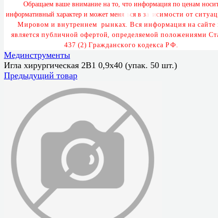
О
б
р
а
щ
а
е
м
в
а
ш
е
в
н
и
м
а
н
и
е
н
а
т
о
,
ч
т
о
и
н
ф
о
р
м
а
ц
и
я
п
о
ц
е
н
а
м
н
о
с
и
и
н
ф
о
р
м
а
т
и
в
н
ы
й
х
а
р
а
к
т
е
р
и
м
о
ж
е
т
м
е
н
я
т
ь
с
я
в
з
а
в
и
с
и
м
о
с
т
и
о
т
с
и
т
у
а
ц
М
и
р
о
в
о
м
и
в
н
у
т
р
е
н
н
е
м
р
ы
н
к
а
х
.
В
с
я
и
н
ф
о
р
м
а
ц
и
я
н
а
с
а
й
т
е
я
в
л
я
е
т
с
я
п
у
б
л
и
ч
н
о
й
о
ф
е
р
т
о
й
,
о
п
р
е
д
е
л
я
е
м
о
й
п
о
л
о
ж
е
н
и
я
м
и
С
т
4
3
7
(
2
)
Г
р
а
ж
д
а
н
с
к
о
г
о
к
о
д
е
к
с
а
Р
Ф
.
Мединструменты
Игла хирургическая 2В1 0,9х40 (упак. 50 шт.)
Предыдущий товар