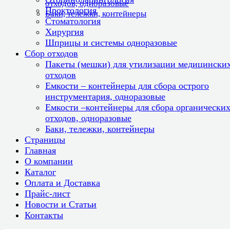
отходов, одноразовые
Проктология
Баки, тележки, контейнеры
Стоматология
Хирургия
Шприцы и системы одноразовые
Сбор отходов
Пакеты (мешки) для утилизации медицински
отходов
Емкости – контейнеры для сбора острого
инструментария, одноразовые
Емкости –контейнеры для сбора органически
отходов, одноразовые
Баки, тележки, контейнеры
Страницы
Главная
О компании
Каталог
Оплата и Доставка
Прайс-лист
Новости и Статьи
Контакты