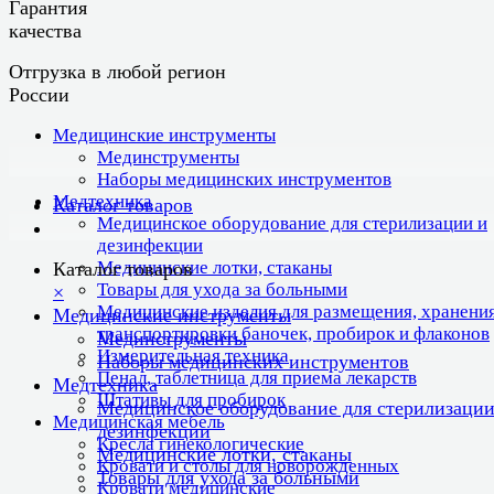
Гарантия
качества
Отгрузка в любой регион
России
Медицинские инструменты
Мединструменты
Наборы медицинских инструментов
Медтехника
Каталог товаров
Медицинское оборудование для стерилизации и
дезинфекции
Медицинские лотки, стаканы
Каталог товаров
Товары для ухода за больными
×
Медицинские изделия для размещения, хранения
Медицинские инструменты
транспортировки баночек, пробирок и флаконов
Мединструменты
Измерительная техника
Наборы медицинских инструментов
Пенал, таблетница для приема лекарств
Медтехника
Штативы для пробирок
Медицинское оборудование для стерилизации
Медицинская мебель
дезинфекции
Кресла гинекологические
Медицинские лотки, стаканы
Кровати и столы для новорожденных
Товары для ухода за больными
Кровати медицинские