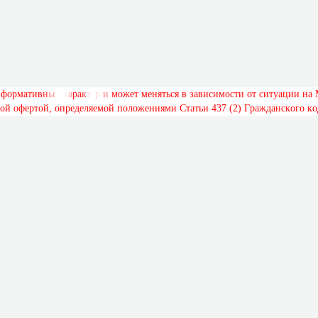
н
ф
о
р
м
а
т
и
в
н
ы
й
х
а
р
а
к
т
е
р
и
м
о
ж
е
т
м
е
н
я
т
ь
с
я
в
з
а
в
и
с
и
м
о
с
т
и
о
т
с
и
т
у
а
ц
и
и
н
а
о
й
о
ф
е
р
т
о
й
,
о
п
р
е
д
е
л
я
е
м
о
й
п
о
л
о
ж
е
н
и
я
м
и
С
т
а
т
ь
и
4
3
7
(
2
)
Г
р
а
ж
д
а
н
с
к
о
г
о
к
о