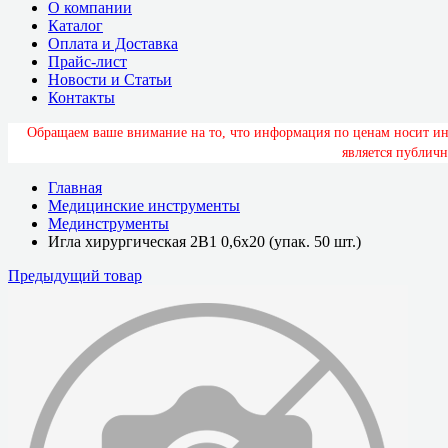
О компании
Каталог
Оплата и Доставка
Прайс-лист
Новости и Статьи
Контакты
О
б
р
а
щ
а
е
м
в
а
ш
е
в
н
и
м
а
н
и
е
н
а
т
о
,
ч
т
о
и
н
ф
о
р
м
а
ц
и
я
п
о
ц
е
н
а
м
н
о
с
и
т
и
я
в
л
я
е
т
с
я
п
у
б
л
и
ч
н
Главная
Медицинские инструменты
Мединструменты
Игла хирургическая 2В1 0,6х20 (упак. 50 шт.)
Предыдущий товар