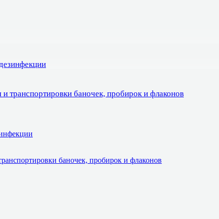
 дезинфекции
 и транспортировки баночек, пробирок и флаконов
зинфекции
транспортировки баночек, пробирок и флаконов