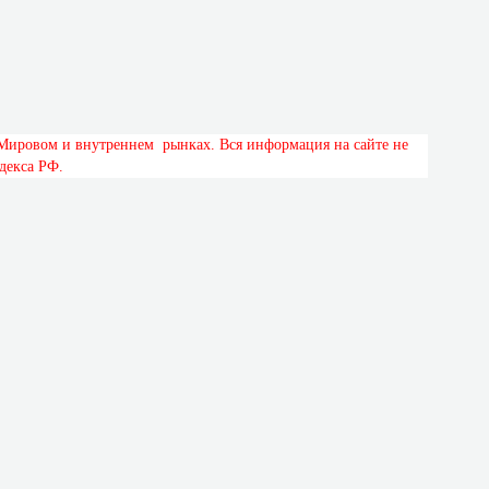
М
и
р
о
в
о
м
и
в
н
у
т
р
е
н
н
е
м
р
ы
н
к
а
х
.
В
с
я
и
н
ф
о
р
м
а
ц
и
я
н
а
с
а
й
т
е
н
е
д
е
к
с
а
Р
Ф
.