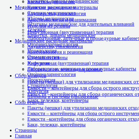
Банкетки, диваны медицинские
Кровати медицинские
Медицинские расходные материалы
Кушетки медицинские
Столики медицинские
Акушерство, гинекология
Ширмы медицинские
Анестезиология и реанимация
Штативы медицинские для длительных вливаний
Изделия из резины
Тележки
Инфузионная (внутривенная) терапия
Банкетки, диваны медицинские
Лабораторные, аптечные и процедурные кабине
Медицинские расходные материалы
Оториноларингология
Акушерство, гинекология
Проктология
Анестезиология и реанимация
Стоматология
Изделия из резины
Хирургия
Инфузионная (внутривенная) терапия
Лабораторные, аптечные и процедурные кабинеты
Шприцы и системы одноразовые
Оториноларингология
Сбор отходов
Проктология
Пакеты (мешки) для утилизации медицинских о
Стоматология
Емкости – контейнеры для сбора острого инстр
Хирургия
Емкости –контейнеры для сбора органических о
Шприцы и системы одноразовые
Баки, тележки, контейнеры
Сбор отходов
Пакеты (мешки) для утилизации медицинских отхо
Емкости – контейнеры для сбора острого инструмен
Емкости –контейнеры для сбора органических отхо
Баки, тележки, контейнеры
Страницы
Главная