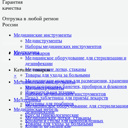
Гарантия
качества
Отгрузка в любой регион
России
Медицинские инструменты
Мединструменты
Наборы медицинских инструментов
Медтехника
Каталог товаров
Медицинское оборудование для стерилизации и
дезинфекции
Медицинские лотки, стаканы
Каталог товаров
Товары для ухода за больными
×
Медицинские изделия для размещения, хранения
Медицинские инструменты
транспортировки баночек, пробирок и флаконов
Мединструменты
Измерительная техника
Наборы медицинских инструментов
Пенал, таблетница для приема лекарств
Медтехника
Штативы для пробирок
Медицинское оборудование для стерилизации
Медицинская мебель
дезинфекции
Кресла гинекологические
Медицинские лотки, стаканы
Кровати и столы для новорожденных
Товары для ухода за больными
Кровати медицинские