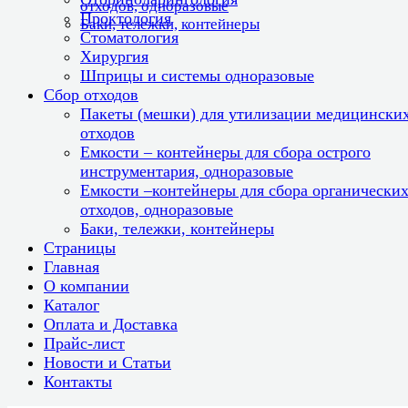
отходов, одноразовые
Проктология
Баки, тележки, контейнеры
Стоматология
Хирургия
Шприцы и системы одноразовые
Сбор отходов
Пакеты (мешки) для утилизации медицински
отходов
Емкости – контейнеры для сбора острого
инструментария, одноразовые
Емкости –контейнеры для сбора органически
отходов, одноразовые
Баки, тележки, контейнеры
Страницы
Главная
О компании
Каталог
Оплата и Доставка
Прайс-лист
Новости и Статьи
Контакты