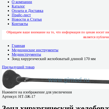
О компании
Каталог
Оплата и Доставка
Прайс-лист
Новости и Статьи
Контакты
О
б
р
а
щ
а
е
м
в
а
ш
е
в
н
и
м
а
н
и
е
н
а
т
о
,
ч
т
о
и
н
ф
о
р
м
а
ц
и
я
п
о
ц
е
н
а
м
н
о
с
и
т
и
я
в
л
я
е
т
с
я
п
у
б
л
и
ч
н
Главная
Медицинские инструменты
Мединструменты
Зонд хирургический желобоватый длиной 170 мм
Предыдущий товар
Нажмите на изображение для увеличения
Артикул:
НТ-ЗЖ-17
Зонд хирургический желобова