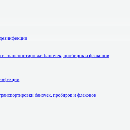
 дезинфекции
 и транспортировки баночек, пробирок и флаконов
зинфекции
транспортировки баночек, пробирок и флаконов