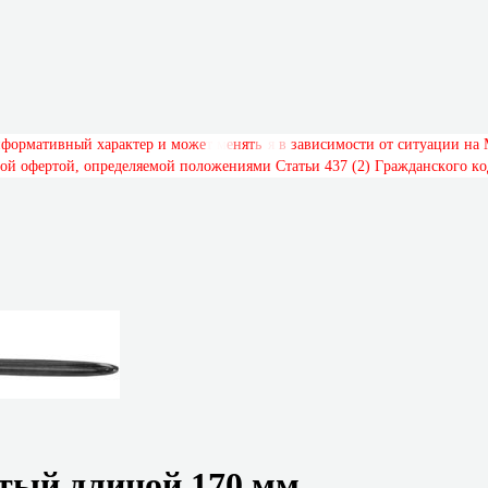
н
ф
о
р
м
а
т
и
в
н
ы
й
х
а
р
а
к
т
е
р
и
м
о
ж
е
т
м
е
н
я
т
ь
с
я
в
з
а
в
и
с
и
м
о
с
т
и
о
т
с
и
т
у
а
ц
и
и
н
а
о
й
о
ф
е
р
т
о
й
,
о
п
р
е
д
е
л
я
е
м
о
й
п
о
л
о
ж
е
н
и
я
м
и
С
т
а
т
ь
и
4
3
7
(
2
)
Г
р
а
ж
д
а
н
с
к
о
г
о
к
о
тый длиной 170 мм