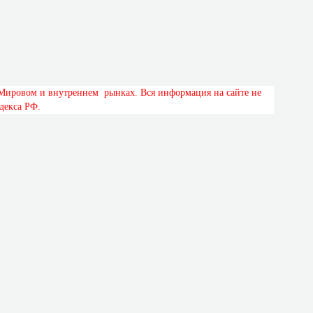
М
и
р
о
в
о
м
и
в
н
у
т
р
е
н
н
е
м
р
ы
н
к
а
х
.
В
с
я
и
н
ф
о
р
м
а
ц
и
я
н
а
с
а
й
т
е
н
е
д
е
к
с
а
Р
Ф
.