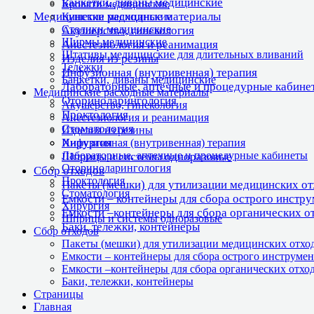
Банкетки, диваны медицинские
Кровати медицинские
Медицинские расходные материалы
Кушетки медицинские
Столики медицинские
Акушерство, гинекология
Ширмы медицинские
Анестезиология и реанимация
Штативы медицинские для длительных вливаний
Изделия из резины
Тележки
Инфузионная (внутривенная) терапия
Банкетки, диваны медицинские
Лабораторные, аптечные и процедурные кабине
Медицинские расходные материалы
Оториноларингология
Акушерство, гинекология
Проктология
Анестезиология и реанимация
Стоматология
Изделия из резины
Хирургия
Инфузионная (внутривенная) терапия
Лабораторные, аптечные и процедурные кабинеты
Шприцы и системы одноразовые
Оториноларингология
Сбор отходов
Проктология
Пакеты (мешки) для утилизации медицинских о
Стоматология
Емкости – контейнеры для сбора острого инстр
Хирургия
Емкости –контейнеры для сбора органических о
Шприцы и системы одноразовые
Баки, тележки, контейнеры
Сбор отходов
Пакеты (мешки) для утилизации медицинских отхо
Емкости – контейнеры для сбора острого инструмен
Емкости –контейнеры для сбора органических отхо
Баки, тележки, контейнеры
Страницы
Главная