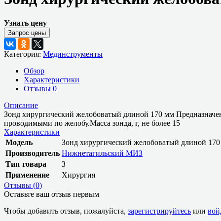
Узнать цену
Категория:
Мединструменты
Обзор
Характеристики
Отзывы
0
Описание
Зонд хирургический желобоватый длиной 170 мм Предназначен 
проводимыми по желобу.Масса зонда, г, не более 15
Характеристики
Модель
Зонд хирургический желобоватый длиной 170
Производитель
Нижнетагильский МИЗ
Тип товара
З
Применение
Хирургия
Отзывы (
0
)
Оставьте ваш отзыв первым
Чтобы добавить отзыв, пожалуйста,
зарегистрируйтесь
или
вой