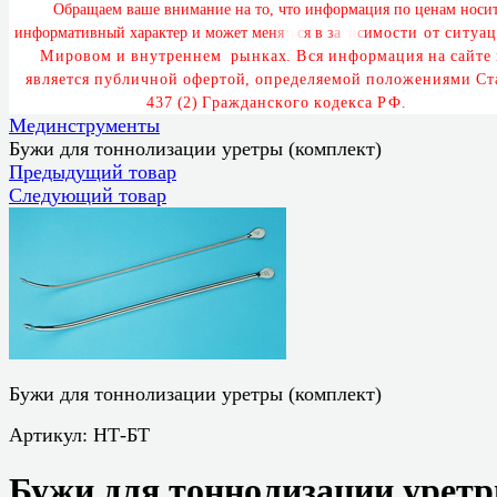
О
б
р
а
щ
а
е
м
в
а
ш
е
в
н
и
м
а
н
и
е
н
а
т
о
,
ч
т
о
и
н
ф
о
р
м
а
ц
и
я
п
о
ц
е
н
а
м
н
о
с
и
и
н
ф
о
р
м
а
т
и
в
н
ы
й
х
а
р
а
к
т
е
р
и
м
о
ж
е
т
м
е
н
я
т
ь
с
я
в
з
а
в
и
с
и
м
о
с
т
и
о
т
с
и
т
у
а
ц
М
и
р
о
в
о
м
и
в
н
у
т
р
е
н
н
е
м
р
ы
н
к
а
х
.
В
с
я
и
н
ф
о
р
м
а
ц
и
я
н
а
с
а
й
т
е
я
в
л
я
е
т
с
я
п
у
б
л
и
ч
н
о
й
о
ф
е
р
т
о
й
,
о
п
р
е
д
е
л
я
е
м
о
й
п
о
л
о
ж
е
н
и
я
м
и
С
т
4
3
7
(
2
)
Г
р
а
ж
д
а
н
с
к
о
г
о
к
о
д
е
к
с
а
Р
Ф
.
Мединструменты
Бужи для тоннолизации уретры (комплект)
Предыдущий товар
Следующий товар
Бужи для тоннолизации уретры (комплект)
Артикул:
НТ-БТ
Бужи для тоннолизации урет