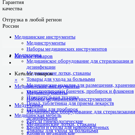
Гарантия
качества
Отгрузка в любой регион
России
Медицинские инструменты
Мединструменты
Наборы медицинских инструментов
Медтехника
Каталог товаров
Медицинское оборудование для стерилизации и
дезинфекции
Медицинские лотки, стаканы
Каталог товаров
Товары для ухода за больными
×
Медицинские изделия для размещения, хранения
Медицинские инструменты
транспортировки баночек, пробирок и флаконов
Мединструменты
Измерительная техника
Наборы медицинских инструментов
Пенал, таблетница для приема лекарств
Медтехника
Штативы для пробирок
Медицинское оборудование для стерилизации
Медицинская мебель
дезинфекции
Кресла гинекологические
Медицинские лотки, стаканы
Кровати и столы для новорожденных
Товары для ухода за больными
Кровати медицинские