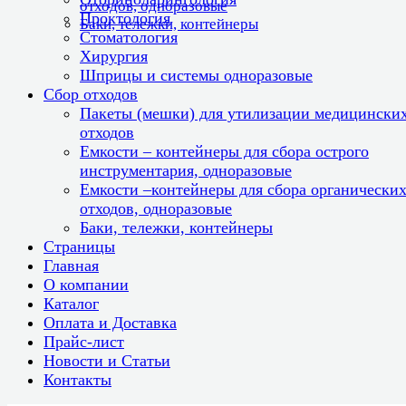
отходов, одноразовые
Проктология
Баки, тележки, контейнеры
Стоматология
Хирургия
Шприцы и системы одноразовые
Сбор отходов
Пакеты (мешки) для утилизации медицински
отходов
Емкости – контейнеры для сбора острого
инструментария, одноразовые
Емкости –контейнеры для сбора органически
отходов, одноразовые
Баки, тележки, контейнеры
Страницы
Главная
О компании
Каталог
Оплата и Доставка
Прайс-лист
Новости и Статьи
Контакты