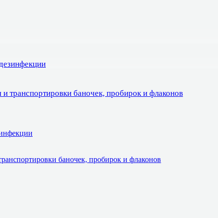
 дезинфекции
 и транспортировки баночек, пробирок и флаконов
зинфекции
транспортировки баночек, пробирок и флаконов