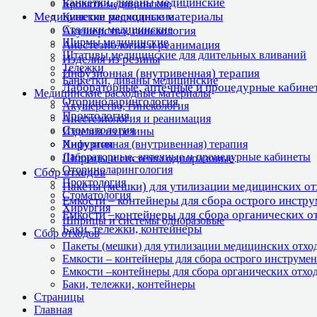
Банкетки, диваны медицинские
Кровати медицинские
Медицинские расходные материалы
Кушетки медицинские
Столики медицинские
Акушерство, гинекология
Ширмы медицинские
Анестезиология и реанимация
Штативы медицинские для длительных вливаний
Изделия из резины
Тележки
Инфузионная (внутривенная) терапия
Банкетки, диваны медицинские
Лабораторные, аптечные и процедурные кабине
Медицинские расходные материалы
Оториноларингология
Акушерство, гинекология
Проктология
Анестезиология и реанимация
Стоматология
Изделия из резины
Хирургия
Инфузионная (внутривенная) терапия
Лабораторные, аптечные и процедурные кабинеты
Шприцы и системы одноразовые
Оториноларингология
Сбор отходов
Проктология
Пакеты (мешки) для утилизации медицинских о
Стоматология
Емкости – контейнеры для сбора острого инстр
Хирургия
Емкости –контейнеры для сбора органических о
Шприцы и системы одноразовые
Баки, тележки, контейнеры
Сбор отходов
Пакеты (мешки) для утилизации медицинских отхо
Емкости – контейнеры для сбора острого инструмен
Емкости –контейнеры для сбора органических отхо
Баки, тележки, контейнеры
Страницы
Главная