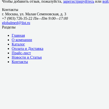
Чтобы добавить отзыв, пожалуйста,
зарегистрируйтесь
или
вой
Контакты
г. Москва, ул. Малая Семеновская, д. 3
+7 (903) 726-35-22
Пн—Пт 9:00—17:00
globalmed@list.ru
Разделы
Главная
О компании
Каталог
Оплата и Доставка
Прайс-лист
Новости и Статьи
Контакты
Соцсети
Мы получаем и обрабатываем персональные данные посетителе
данных, вам необходимо покинуть наш сайт.
Оплата
(c) 2010 - 2023 ООО «Глобал-Медтех». Адрес: 107023, г. Москва,