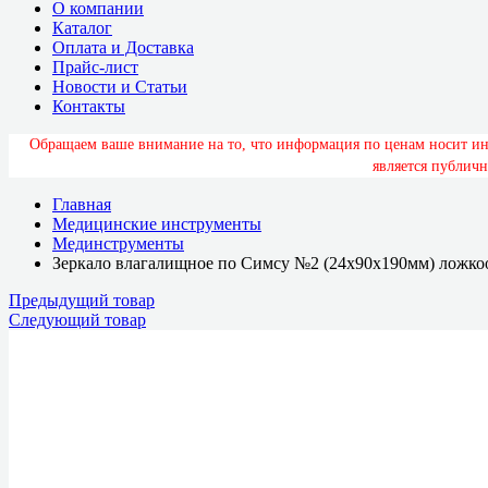
О компании
Каталог
Оплата и Доставка
Прайс-лист
Новости и Статьи
Контакты
О
б
р
а
щ
а
е
м
в
а
ш
е
в
н
и
м
а
н
и
е
н
а
т
о
,
ч
т
о
и
н
ф
о
р
м
а
ц
и
я
п
о
ц
е
н
а
м
н
о
с
и
т
и
я
в
л
я
е
т
с
я
п
у
б
л
и
ч
н
Главная
Медицинские инструменты
Мединструменты
Зеркало влагалищное по Симсу №2 (24х90х190мм) ложко
Предыдущий товар
Следующий товар