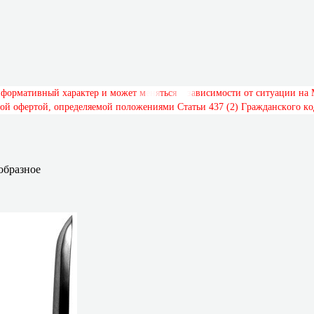
н
ф
о
р
м
а
т
и
в
н
ы
й
х
а
р
а
к
т
е
р
и
м
о
ж
е
т
м
е
н
я
т
ь
с
я
в
з
а
в
и
с
и
м
о
с
т
и
о
т
с
и
т
у
а
ц
и
и
н
а
о
й
о
ф
е
р
т
о
й
,
о
п
р
е
д
е
л
я
е
м
о
й
п
о
л
о
ж
е
н
и
я
м
и
С
т
а
т
ь
и
4
3
7
(
2
)
Г
р
а
ж
д
а
н
с
к
о
г
о
к
о
образное