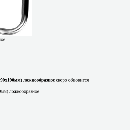
ное
х90х190мм) ложкообразное
скоро обновится
0мм) ложкообразное