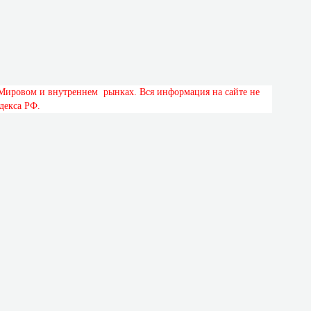
М
и
р
о
в
о
м
и
в
н
у
т
р
е
н
н
е
м
р
ы
н
к
а
х
.
В
с
я
и
н
ф
о
р
м
а
ц
и
я
н
а
с
а
й
т
е
н
е
д
е
к
с
а
Р
Ф
.