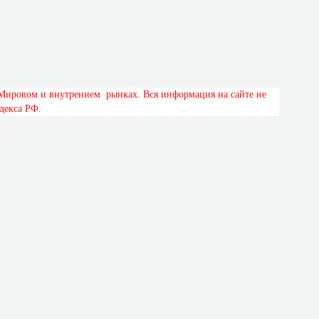
М
и
р
о
в
о
м
и
в
н
у
т
р
е
н
н
е
м
р
ы
н
к
а
х
.
В
с
я
и
н
ф
о
р
м
а
ц
и
я
н
а
с
а
й
т
е
н
е
д
е
к
с
а
Р
Ф
.