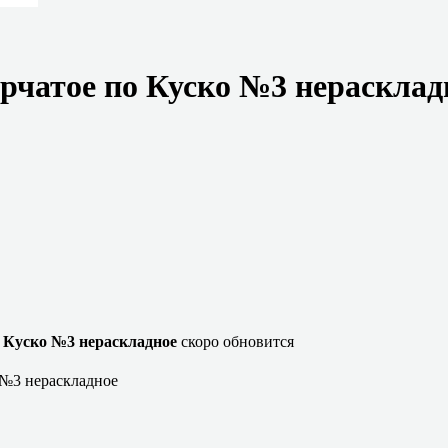
орчатое по Куско №3 нерасклад
о Куско №3 нераскладное
скоро обновится
 №3 нераскладное