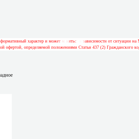
н
ф
о
р
м
а
т
и
в
н
ы
й
х
а
р
а
к
т
е
р
и
м
о
ж
е
т
м
е
н
я
т
ь
с
я
в
з
а
в
и
с
и
м
о
с
т
и
о
т
с
и
т
у
а
ц
и
и
н
а
о
й
о
ф
е
р
т
о
й
,
о
п
р
е
д
е
л
я
е
м
о
й
п
о
л
о
ж
е
н
и
я
м
и
С
т
а
т
ь
и
4
3
7
(
2
)
Г
р
а
ж
д
а
н
с
к
о
г
о
к
о
ладное