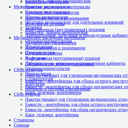
Банкетки, диваны медицинские
Кровати медицинские
Медицинские расходные материалы
Кушетки медицинские
Столики медицинские
Акушерство, гинекология
Ширмы медицинские
Анестезиология и реанимация
Штативы медицинские для длительных вливаний
Изделия из резины
Тележки
Инфузионная (внутривенная) терапия
Банкетки, диваны медицинские
Лабораторные, аптечные и процедурные кабине
Медицинские расходные материалы
Оториноларингология
Акушерство, гинекология
Проктология
Анестезиология и реанимация
Стоматология
Изделия из резины
Хирургия
Инфузионная (внутривенная) терапия
Лабораторные, аптечные и процедурные кабинеты
Шприцы и системы одноразовые
Оториноларингология
Сбор отходов
Проктология
Пакеты (мешки) для утилизации медицинских о
Стоматология
Емкости – контейнеры для сбора острого инстр
Хирургия
Емкости –контейнеры для сбора органических о
Шприцы и системы одноразовые
Баки, тележки, контейнеры
Сбор отходов
Пакеты (мешки) для утилизации медицинских отхо
Емкости – контейнеры для сбора острого инструмен
Емкости –контейнеры для сбора органических отхо
Баки, тележки, контейнеры
Страницы
Главная