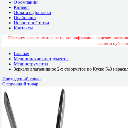
О компании
Каталог
Оплата и Доставка
Прайс-лист
Новости и Статьи
Контакты
О
б
р
а
щ
а
е
м
в
а
ш
е
в
н
и
м
а
н
и
е
н
а
т
о
,
ч
т
о
и
н
ф
о
р
м
а
ц
и
я
п
о
ц
е
н
а
м
н
о
с
и
т
и
я
в
л
я
е
т
с
я
п
у
б
л
и
ч
н
Главная
Медицинские инструменты
Мединструменты
Зеркало влагалищное 2-х створчатое по Куско №3 нераск
Предыдущий товар
Следующий товар