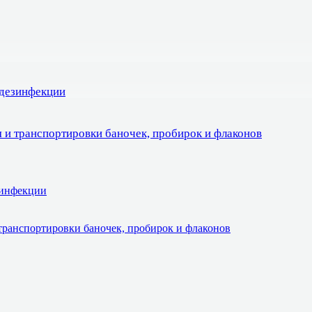
 дезинфекции
 и транспортировки баночек, пробирок и флаконов
зинфекции
транспортировки баночек, пробирок и флаконов