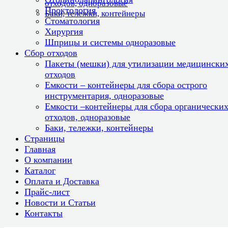
отходов, одноразовые
Проктология
Баки, тележки, контейнеры
Стоматология
Хирургия
Шприцы и системы одноразовые
Сбор отходов
Пакеты (мешки) для утилизации медицински
отходов
Емкости – контейнеры для сбора острого
инструментария, одноразовые
Емкости –контейнеры для сбора органически
отходов, одноразовые
Баки, тележки, контейнеры
Страницы
Главная
О компании
Каталог
Оплата и Доставка
Прайс-лист
Новости и Статьи
Контакты