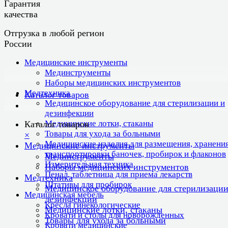
Гарантия
качества
Отгрузка в любой регион
России
Медицинские инструменты
Мединструменты
Наборы медицинских инструментов
Медтехника
Каталог товаров
Медицинское оборудование для стерилизации и
дезинфекции
Медицинские лотки, стаканы
Каталог товаров
Товары для ухода за больными
×
Медицинские изделия для размещения, хранения
Медицинские инструменты
транспортировки баночек, пробирок и флаконов
Мединструменты
Измерительная техника
Наборы медицинских инструментов
Пенал, таблетница для приема лекарств
Медтехника
Штативы для пробирок
Медицинское оборудование для стерилизации
Медицинская мебель
дезинфекции
Кресла гинекологические
Медицинские лотки, стаканы
Кровати и столы для новорожденных
Товары для ухода за больными
Кровати медицинские