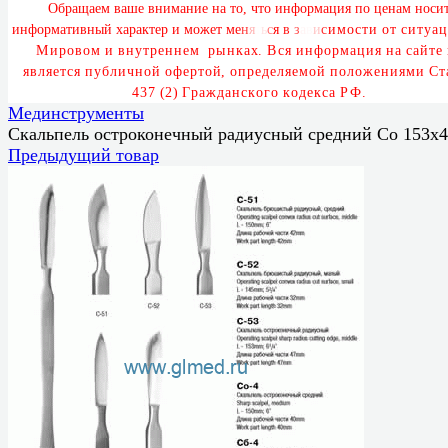
О
б
р
а
щ
а
е
м
в
а
ш
е
в
н
и
м
а
н
и
е
н
а
т
о
,
ч
т
о
и
н
ф
о
р
м
а
ц
и
я
п
о
ц
е
н
а
м
н
о
с
и
и
н
ф
о
р
м
а
т
и
в
н
ы
й
х
а
р
а
к
т
е
р
и
м
о
ж
е
т
м
е
н
я
т
ь
с
я
в
з
а
в
и
с
и
м
о
с
т
и
о
т
с
и
т
у
а
ц
М
и
р
о
в
о
м
и
в
н
у
т
р
е
н
н
е
м
р
ы
н
к
а
х
.
В
с
я
и
н
ф
о
р
м
а
ц
и
я
н
а
с
а
й
т
е
я
в
л
я
е
т
с
я
п
у
б
л
и
ч
н
о
й
о
ф
е
р
т
о
й
,
о
п
р
е
д
е
л
я
е
м
о
й
п
о
л
о
ж
е
н
и
я
м
и
С
т
4
3
7
(
2
)
Г
р
а
ж
д
а
н
с
к
о
г
о
к
о
д
е
к
с
а
Р
Ф
.
Мединструменты
Скальпель остроконечный радиусный средний Со 153х
Предыдущий товар