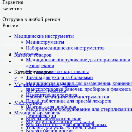
Гарантия
качества
Отгрузка в любой регион
России
Медицинские инструменты
Мединструменты
Наборы медицинских инструментов
Медтехника
Каталог товаров
Медицинское оборудование для стерилизации и
дезинфекции
Медицинские лотки, стаканы
Каталог товаров
Товары для ухода за больными
×
Медицинские изделия для размещения, хранения
Медицинские инструменты
транспортировки баночек, пробирок и флаконов
Мединструменты
Измерительная техника
Наборы медицинских инструментов
Пенал, таблетница для приема лекарств
Медтехника
Штативы для пробирок
Медицинское оборудование для стерилизации
Медицинская мебель
дезинфекции
Кресла гинекологические
Медицинские лотки, стаканы
Кровати и столы для новорожденных
Товары для ухода за больными
Кровати медицинские