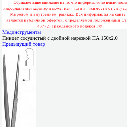
О
б
р
а
щ
а
е
м
в
а
ш
е
в
н
и
м
а
н
и
е
н
а
т
о
,
ч
т
о
и
н
ф
о
р
м
а
ц
и
я
п
о
ц
е
н
а
м
н
о
с
и
и
н
ф
о
р
м
а
т
и
в
н
ы
й
х
а
р
а
к
т
е
р
и
м
о
ж
е
т
м
е
н
я
т
ь
с
я
в
з
а
в
и
с
и
м
о
с
т
и
о
т
с
и
т
у
а
ц
М
и
р
о
в
о
м
и
в
н
у
т
р
е
н
н
е
м
р
ы
н
к
а
х
.
В
с
я
и
н
ф
о
р
м
а
ц
и
я
н
а
с
а
й
т
е
я
в
л
я
е
т
с
я
п
у
б
л
и
ч
н
о
й
о
ф
е
р
т
о
й
,
о
п
р
е
д
е
л
я
е
м
о
й
п
о
л
о
ж
е
н
и
я
м
и
С
т
4
3
7
(
2
)
Г
р
а
ж
д
а
н
с
к
о
г
о
к
о
д
е
к
с
а
Р
Ф
.
Мединструменты
Пинцет сосудистый с двойной нарезкой ПА 150х2,0
Предыдущий товар