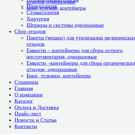
отходов, одноразовые
Проктология
Баки, тележки, контейнеры
Стоматология
Хирургия
Шприцы и системы одноразовые
Сбор отходов
Пакеты (мешки) для утилизации медицински
отходов
Емкости – контейнеры для сбора острого
инструментария, одноразовые
Емкости –контейнеры для сбора органически
отходов, одноразовые
Баки, тележки, контейнеры
Страницы
Главная
О компании
Каталог
Оплата и Доставка
Прайс-лист
Новости и Статьи
Контакты