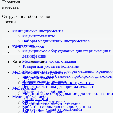
Гарантия
качества
Отгрузка в любой регион
России
Медицинские инструменты
Мединструменты
Наборы медицинских инструментов
Медтехника
Каталог товаров
Медицинское оборудование для стерилизации и
дезинфекции
Медицинские лотки, стаканы
Каталог товаров
Товары для ухода за больными
×
Медицинские изделия для размещения, хранения
Медицинские инструменты
транспортировки баночек, пробирок и флаконов
Мединструменты
Измерительная техника
Наборы медицинских инструментов
Пенал, таблетница для приема лекарств
Медтехника
Штативы для пробирок
Медицинское оборудование для стерилизации
Медицинская мебель
дезинфекции
Кресла гинекологические
Медицинские лотки, стаканы
Кровати и столы для новорожденных
Товары для ухода за больными
Кровати медицинские