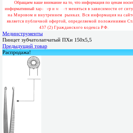
О
б
р
а
щ
а
е
м
в
а
ш
е
в
н
и
м
а
н
и
е
н
а
т
о
,
ч
т
о
и
н
ф
о
р
м
а
ц
и
я
п
о
ц
е
н
а
м
н
о
с
и
и
н
ф
о
р
м
а
т
и
в
н
ы
й
х
а
р
а
к
т
е
р
и
м
о
ж
е
т
м
е
н
я
т
ь
с
я
в
з
а
в
и
с
и
м
о
с
т
и
о
т
с
и
т
у
а
М
и
р
о
в
о
м
и
в
н
у
т
р
е
н
н
е
м
р
ы
н
к
а
х
.
В
с
я
и
н
ф
о
р
м
а
ц
и
я
н
а
с
а
й
т
е
я
в
л
я
е
т
с
я
п
у
б
л
и
ч
н
о
й
о
ф
е
р
т
о
й
,
о
п
р
е
д
е
л
я
е
м
о
й
п
о
л
о
ж
е
н
и
я
м
и
С
т
4
3
7
(
2
)
Г
р
а
ж
д
а
н
с
к
о
г
о
к
о
д
е
к
с
а
Р
Ф
.
Мединструменты
Пинцет зубчатолапчатый ПХи 150х5,5
Предыдущий товар
Распродажа!