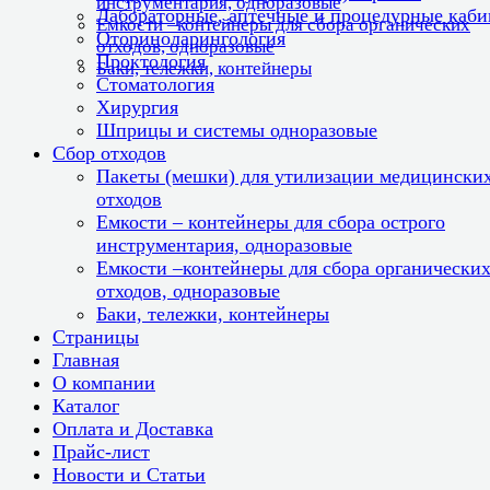
инструментария, одноразовые
Лабораторные, аптечные и процедурные каб
Емкости –контейнеры для сбора органических
Оториноларингология
отходов, одноразовые
Проктология
Баки, тележки, контейнеры
Стоматология
Хирургия
Шприцы и системы одноразовые
Сбор отходов
Пакеты (мешки) для утилизации медицински
отходов
Емкости – контейнеры для сбора острого
инструментария, одноразовые
Емкости –контейнеры для сбора органически
отходов, одноразовые
Баки, тележки, контейнеры
Страницы
Главная
О компании
Каталог
Оплата и Доставка
Прайс-лист
Новости и Статьи