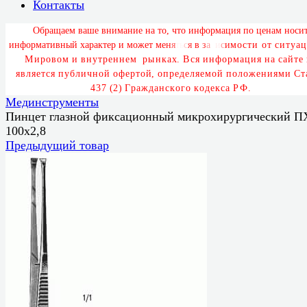
Контакты
О
б
р
а
щ
а
е
м
в
а
ш
е
в
н
и
м
а
н
и
е
н
а
т
о
,
ч
т
о
и
н
ф
о
р
м
а
ц
и
я
п
о
ц
е
н
а
м
н
о
с
и
и
н
ф
о
р
м
а
т
и
в
н
ы
й
х
а
р
а
к
т
е
р
и
м
о
ж
е
т
м
е
н
я
т
ь
с
я
в
з
а
в
и
с
и
м
о
с
т
и
о
т
с
и
т
у
а
ц
М
и
р
о
в
о
м
и
в
н
у
т
р
е
н
н
е
м
р
ы
н
к
а
х
.
В
с
я
и
н
ф
о
р
м
а
ц
и
я
н
а
с
а
й
т
е
я
в
л
я
е
т
с
я
п
у
б
л
и
ч
н
о
й
о
ф
е
р
т
о
й
,
о
п
р
е
д
е
л
я
е
м
о
й
п
о
л
о
ж
е
н
и
я
м
и
С
т
4
3
7
(
2
)
Г
р
а
ж
д
а
н
с
к
о
г
о
к
о
д
е
к
с
а
Р
Ф
.
Мединструменты
Пинцет глазной фиксационный микрохирургический П
100х2,8
Предыдущий товар