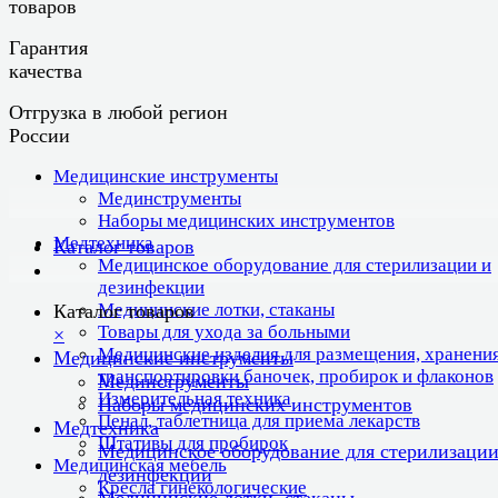
товаров
Гарантия
качества
Отгрузка в любой регион
России
Медицинские инструменты
Мединструменты
Наборы медицинских инструментов
Медтехника
Каталог товаров
Медицинское оборудование для стерилизации и
дезинфекции
Медицинские лотки, стаканы
Каталог товаров
Товары для ухода за больными
×
Медицинские изделия для размещения, хранения
Медицинские инструменты
транспортировки баночек, пробирок и флаконов
Мединструменты
Измерительная техника
Наборы медицинских инструментов
Пенал, таблетница для приема лекарств
Медтехника
Штативы для пробирок
Медицинское оборудование для стерилизации
Медицинская мебель
дезинфекции
Кресла гинекологические