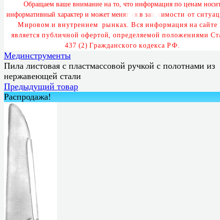
О
б
р
а
щ
а
е
м
в
а
ш
е
в
н
и
м
а
н
и
е
н
а
т
о
,
ч
т
о
и
н
ф
о
р
м
а
ц
и
я
п
о
ц
е
н
а
м
н
о
с
и
и
н
ф
о
р
м
а
т
и
в
н
ы
й
х
а
р
а
к
т
е
р
и
м
о
ж
е
т
м
е
н
я
т
ь
с
я
в
з
а
в
и
с
и
м
о
с
т
и
о
т
с
и
т
у
а
ц
М
и
р
о
в
о
м
и
в
н
у
т
р
е
н
н
е
м
р
ы
н
к
а
х
.
В
с
я
и
н
ф
о
р
м
а
ц
и
я
н
а
с
а
й
т
е
я
в
л
я
е
т
с
я
п
у
б
л
и
ч
н
о
й
о
ф
е
р
т
о
й
,
о
п
р
е
д
е
л
я
е
м
о
й
п
о
л
о
ж
е
н
и
я
м
и
С
т
4
3
7
(
2
)
Г
р
а
ж
д
а
н
с
к
о
г
о
к
о
д
е
к
с
а
Р
Ф
.
Мединструменты
Пила листовая с пластмассовой ручкой с полотнами из
нержавеющей стали
Предыдущий товар
Распродажа!