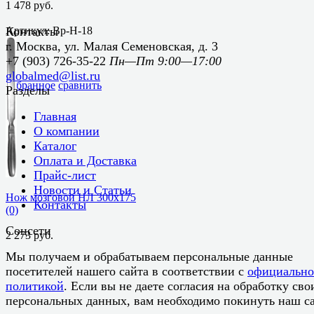
1 478 руб.
Артикул: Вр-Н-18
Контакты
г. Москва, ул. Малая Семеновская, д. 3
+7 (903) 726-35-22
Пн—Пт 9:00—17:00
globalmed@list.ru
избранное
сравнить
Разделы
Главная
О компании
Каталог
Оплата и Доставка
Прайс-лист
Новости и Статьи
Нож мозговой НЛ 300х175
Контакты
(0)
Соцсети
2 273 руб.
Мы получаем и обрабатываем персональные данные
посетителей нашего сайта в соответствии с
официальн
политикой
. Если вы не даете согласия на обработку сво
персональных данных, вам необходимо покинуть наш са