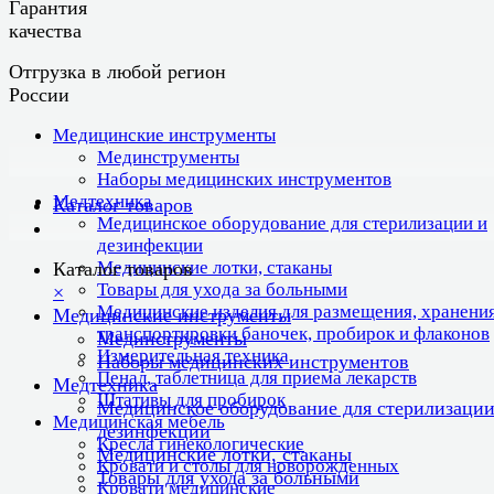
Гарантия
качества
Отгрузка в любой регион
России
Медицинские инструменты
Мединструменты
Наборы медицинских инструментов
Медтехника
Каталог товаров
Медицинское оборудование для стерилизации и
дезинфекции
Медицинские лотки, стаканы
Каталог товаров
Товары для ухода за больными
×
Медицинские изделия для размещения, хранения
Медицинские инструменты
транспортировки баночек, пробирок и флаконов
Мединструменты
Измерительная техника
Наборы медицинских инструментов
Пенал, таблетница для приема лекарств
Медтехника
Штативы для пробирок
Медицинское оборудование для стерилизации
Медицинская мебель
дезинфекции
Кресла гинекологические
Медицинские лотки, стаканы
Кровати и столы для новорожденных
Товары для ухода за больными
Кровати медицинские