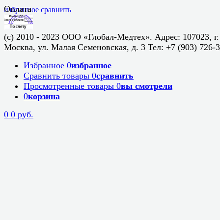
Оплата
избранное
сравнить
(c) 2010 - 2023 ООО «Глобал-Медтех». Адрес: 107023, г.
Москва, ул. Малая Семеновская, д. 3 Тел: +7 (903) 726-
Избранное
0
избранное
Сравнить товары
0
сравнить
Просмотренные товары
0
вы смотрели
0
корзина
0
0 руб.