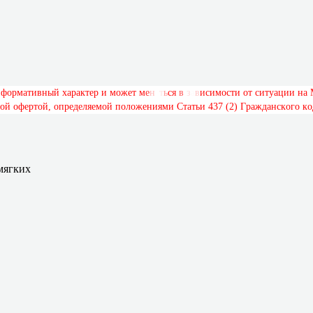
н
ф
о
р
м
а
т
и
в
н
ы
й
х
а
р
а
к
т
е
р
и
м
о
ж
е
т
м
е
н
я
т
ь
с
я
в
з
а
в
и
с
и
м
о
с
т
и
о
т
с
и
т
у
а
ц
и
и
н
а
о
й
о
ф
е
р
т
о
й
,
о
п
р
е
д
е
л
я
е
м
о
й
п
о
л
о
ж
е
н
и
я
м
и
С
т
а
т
ь
и
4
3
7
(
2
)
Г
р
а
ж
д
а
н
с
к
о
г
о
к
о
мягких