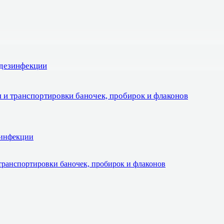
 дезинфекции
 и транспортировки баночек, пробирок и флаконов
зинфекции
транспортировки баночек, пробирок и флаконов