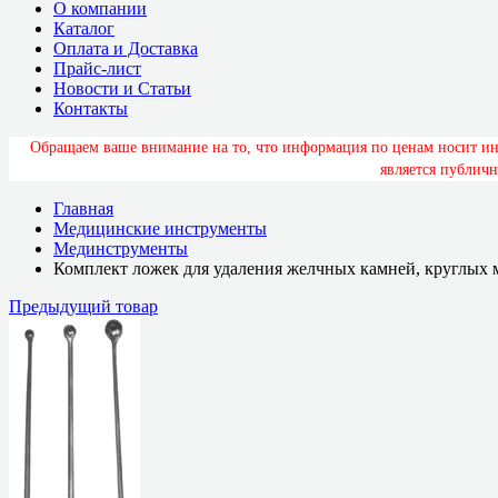
О компании
Каталог
Оплата и Доставка
Прайс-лист
Новости и Статьи
Контакты
О
б
р
а
щ
а
е
м
в
а
ш
е
в
н
и
м
а
н
и
е
н
а
т
о
,
ч
т
о
и
н
ф
о
р
м
а
ц
и
я
п
о
ц
е
н
а
м
н
о
с
и
т
и
я
в
л
я
е
т
с
я
п
у
б
л
и
ч
н
Главная
Медицинские инструменты
Мединструменты
Комплект ложек для удаления желчных камней, круглых 
Предыдущий товар