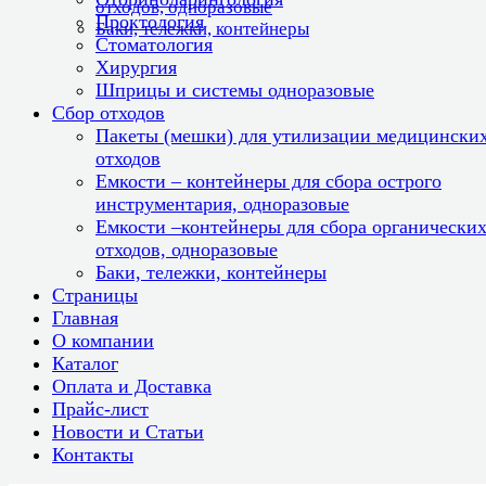
отходов, одноразовые
Проктология
Баки, тележки, контейнеры
Стоматология
Хирургия
Шприцы и системы одноразовые
Сбор отходов
Пакеты (мешки) для утилизации медицински
отходов
Емкости – контейнеры для сбора острого
инструментария, одноразовые
Емкости –контейнеры для сбора органически
отходов, одноразовые
Баки, тележки, контейнеры
Страницы
Главная
О компании
Каталог
Оплата и Доставка
Прайс-лист
Новости и Статьи
Контакты