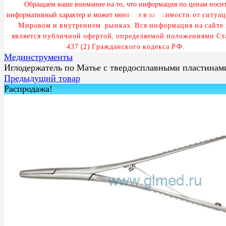
О
б
р
а
щ
а
е
м
в
а
ш
е
в
н
и
м
а
н
и
е
н
а
т
о
,
ч
т
о
и
н
ф
о
р
м
а
ц
и
я
п
о
ц
е
н
а
м
н
о
с
и
и
н
ф
о
р
м
а
т
и
в
н
ы
й
х
а
р
а
к
т
е
р
и
м
о
ж
е
т
м
е
н
я
т
ь
с
я
в
з
а
в
и
с
и
м
о
с
т
и
о
т
с
и
т
у
а
ц
М
и
р
о
в
о
м
и
в
н
у
т
р
е
н
н
е
м
р
ы
н
к
а
х
.
В
с
я
и
н
ф
о
р
м
а
ц
и
я
н
а
с
а
й
т
е
я
в
л
я
е
т
с
я
п
у
б
л
и
ч
н
о
й
о
ф
е
р
т
о
й
,
о
п
р
е
д
е
л
я
е
м
о
й
п
о
л
о
ж
е
н
и
я
м
и
С
т
4
3
7
(
2
)
Г
р
а
ж
д
а
н
с
к
о
г
о
к
о
д
е
к
с
а
Р
Ф
.
Мединструменты
Иглодержатель по Матье с твердосплавными пластинам
Предыдущий товар
Распродажа!