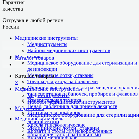
Гарантия
качества
Отгрузка в любой регион
России
Медицинские инструменты
Мединструменты
Наборы медицинских инструментов
Медтехника
Каталог товаров
Медицинское оборудование для стерилизации и
дезинфекции
Медицинские лотки, стаканы
Каталог товаров
Товары для ухода за больными
×
Медицинские изделия для размещения, хранения
Медицинские инструменты
транспортировки баночек, пробирок и флаконов
Мединструменты
Измерительная техника
Наборы медицинских инструментов
Пенал, таблетница для приема лекарств
Медтехника
Штативы для пробирок
Медицинское оборудование для стерилизации
Медицинская мебель
дезинфекции
Кресла гинекологические
Медицинские лотки, стаканы
Кровати и столы для новорожденных
Товары для ухода за больными
Кровати медицинские