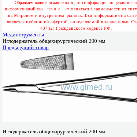
О
б
р
а
щ
а
е
м
в
а
ш
е
в
н
и
м
а
н
и
е
н
а
т
о
,
ч
т
о
и
н
ф
о
р
м
а
ц
и
я
п
о
ц
е
н
а
м
н
о
с
и
и
н
ф
о
р
м
а
т
и
в
н
ы
й
х
а
р
а
к
т
е
р
и
м
о
ж
е
т
м
е
н
я
т
ь
с
я
в
з
а
в
и
с
и
м
о
с
т
и
о
т
с
и
т
у
н
а
М
и
р
о
в
о
м
и
в
н
у
т
р
е
н
н
е
м
р
ы
н
к
а
х
.
В
с
я
и
н
ф
о
р
м
а
ц
и
я
н
а
с
а
й
т
я
в
л
я
е
т
с
я
п
у
б
л
и
ч
н
о
й
о
ф
е
р
т
о
й
,
о
п
р
е
д
е
л
я
е
м
о
й
п
о
л
о
ж
е
н
и
я
м
и
С
т
4
3
7
(
2
)
Г
р
а
ж
д
а
н
с
к
о
г
о
к
о
д
е
к
с
а
Р
Ф
.
Мединструменты
Иглодержатель общехирургический 200 мм
Предыдущий товар
Иглодержатель общехирургический 200 мм