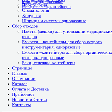
отходов, одноразовые
Проктология
Баки, тележки, контейнеры
Стоматология
Хирургия
Шприцы и системы одноразовые
Сбор отходов
Пакеты (мешки) для утилизации медицински
отходов
Емкости – контейнеры для сбора острого
инструментария, одноразовые
Емкости –контейнеры для сбора органически
отходов, одноразовые
Баки, тележки, контейнеры
Страницы
Главная
О компании
Каталог
Оплата и Доставка
Прайс-лист
Новости и Статьи
Контакты