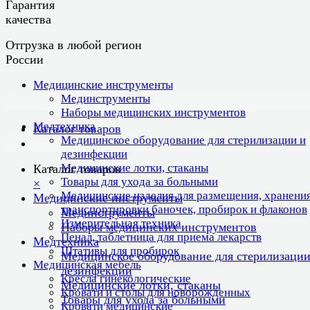
Гарантия
качества
Отгрузка в любой регион
России
Медицинские инструменты
Мединструменты
Наборы медицинских инструментов
Медтехника
Каталог товаров
Медицинское оборудование для стерилизации и
дезинфекции
Медицинские лотки, стаканы
Каталог товаров
Товары для ухода за больными
×
Медицинские изделия для размещения, хранения
Медицинские инструменты
транспортировки баночек, пробирок и флаконов
Мединструменты
Измерительная техника
Наборы медицинских инструментов
Пенал, таблетница для приема лекарств
Медтехника
Штативы для пробирок
Медицинское оборудование для стерилизации
Медицинская мебель
дезинфекции
Кресла гинекологические
Медицинские лотки, стаканы
Кровати и столы для новорожденных
Товары для ухода за больными
Кровати медицинские