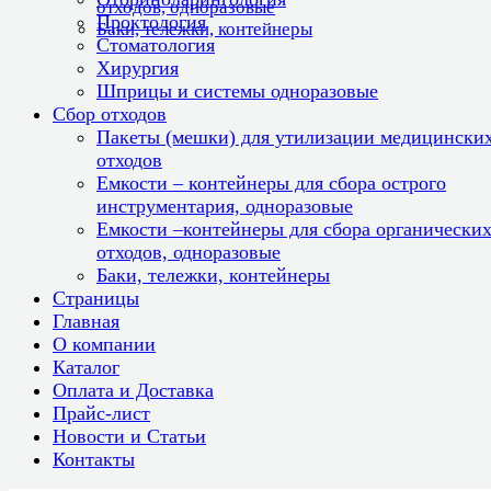
отходов, одноразовые
Проктология
Баки, тележки, контейнеры
Стоматология
Хирургия
Шприцы и системы одноразовые
Сбор отходов
Пакеты (мешки) для утилизации медицински
отходов
Емкости – контейнеры для сбора острого
инструментария, одноразовые
Емкости –контейнеры для сбора органически
отходов, одноразовые
Баки, тележки, контейнеры
Страницы
Главная
О компании
Каталог
Оплата и Доставка
Прайс-лист
Новости и Статьи
Контакты