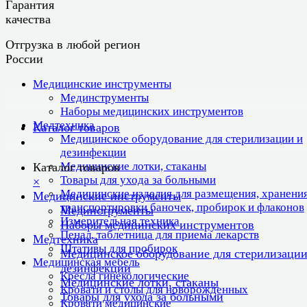
Гарантия
качества
Отгрузка в любой регион
России
Медицинские инструменты
Мединструменты
Наборы медицинских инструментов
Медтехника
Каталог товаров
Медицинское оборудование для стерилизации и
дезинфекции
Медицинские лотки, стаканы
Каталог товаров
Товары для ухода за больными
×
Медицинские изделия для размещения, хранения
Медицинские инструменты
транспортировки баночек, пробирок и флаконов
Мединструменты
Измерительная техника
Наборы медицинских инструментов
Пенал, таблетница для приема лекарств
Медтехника
Штативы для пробирок
Медицинское оборудование для стерилизации
Медицинская мебель
дезинфекции
Кресла гинекологические
Медицинские лотки, стаканы
Кровати и столы для новорожденных
Товары для ухода за больными
Кровати медицинские