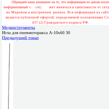
О
б
р
а
щ
а
е
м
в
а
ш
е
в
н
и
м
а
н
и
е
н
а
т
о
,
ч
т
о
и
н
ф
о
р
м
а
ц
и
я
п
о
ц
е
н
а
м
н
о
с
и
и
н
ф
о
р
м
а
т
и
в
н
ы
й
х
а
р
а
к
т
е
р
и
м
о
ж
е
т
м
е
н
я
т
ь
с
я
в
з
а
в
и
с
и
м
о
с
т
и
о
т
с
и
т
у
н
а
М
и
р
о
в
о
м
и
в
н
у
т
р
е
н
н
е
м
р
ы
н
к
а
х
.
В
с
я
и
н
ф
о
р
м
а
ц
и
я
н
а
с
а
й
т
я
в
л
я
е
т
с
я
п
у
б
л
и
ч
н
о
й
о
ф
е
р
т
о
й
,
о
п
р
е
д
е
л
я
е
м
о
й
п
о
л
о
ж
е
н
и
я
м
и
С
т
4
3
7
(
2
)
Г
р
а
ж
д
а
н
с
к
о
г
о
к
о
д
е
к
с
а
Р
Ф
.
Мединструменты
Игла для пневмоторакса А-10х60 30
Предыдущий товар