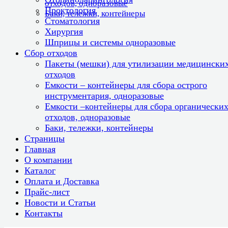
отходов, одноразовые
Проктология
Баки, тележки, контейнеры
Стоматология
Хирургия
Шприцы и системы одноразовые
Сбор отходов
Пакеты (мешки) для утилизации медицински
отходов
Емкости – контейнеры для сбора острого
инструментария, одноразовые
Емкости –контейнеры для сбора органически
отходов, одноразовые
Баки, тележки, контейнеры
Страницы
Главная
О компании
Каталог
Оплата и Доставка
Прайс-лист
Новости и Статьи
Контакты