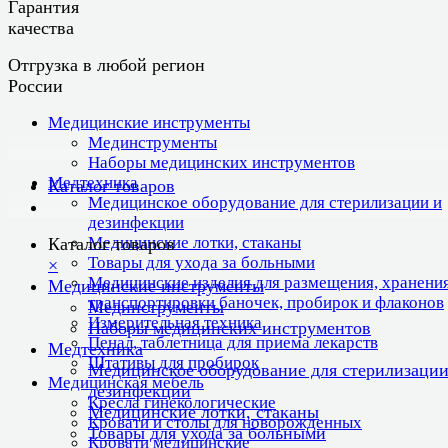
Гарантия
качества
Отгрузка в любой регион
России
Медицинские инструменты
Мединструменты
Наборы медицинских инструментов
Медтехника
Каталог товаров
Медицинское оборудование для стерилизации и
дезинфекции
Медицинские лотки, стаканы
Каталог товаров
Товары для ухода за больными
×
Медицинские изделия для размещения, хранения
Медицинские инструменты
транспортировки баночек, пробирок и флаконов
Мединструменты
Измерительная техника
Наборы медицинских инструментов
Пенал, таблетница для приема лекарств
Медтехника
Штативы для пробирок
Медицинское оборудование для стерилизации
Медицинская мебель
дезинфекции
Кресла гинекологические
Медицинские лотки, стаканы
Кровати и столы для новорожденных
Товары для ухода за больными
Кровати медицинские