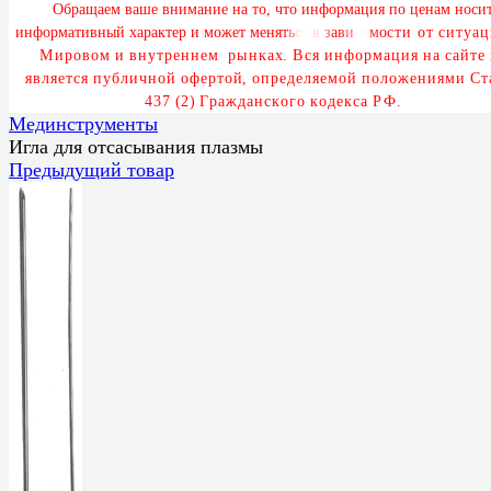
О
б
р
а
щ
а
е
м
в
а
ш
е
в
н
и
м
а
н
и
е
н
а
т
о
,
ч
т
о
и
н
ф
о
р
м
а
ц
и
я
п
о
ц
е
н
а
м
н
о
с
и
и
н
ф
о
р
м
а
т
и
в
н
ы
й
х
а
р
а
к
т
е
р
и
м
о
ж
е
т
м
е
н
я
т
ь
с
я
в
з
а
в
и
с
и
м
о
с
т
и
о
т
с
и
т
у
а
ц
М
и
р
о
в
о
м
и
в
н
у
т
р
е
н
н
е
м
р
ы
н
к
а
х
.
В
с
я
и
н
ф
о
р
м
а
ц
и
я
н
а
с
а
й
т
е
я
в
л
я
е
т
с
я
п
у
б
л
и
ч
н
о
й
о
ф
е
р
т
о
й
,
о
п
р
е
д
е
л
я
е
м
о
й
п
о
л
о
ж
е
н
и
я
м
и
С
т
4
3
7
(
2
)
Г
р
а
ж
д
а
н
с
к
о
г
о
к
о
д
е
к
с
а
Р
Ф
.
Мединструменты
Игла для отсасывания плазмы
Предыдущий товар