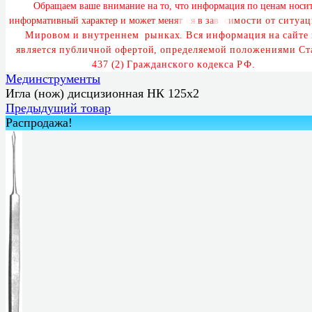
О
б
р
а
щ
а
е
м
в
а
ш
е
в
н
и
м
а
н
и
е
н
а
т
о
,
ч
т
о
и
н
ф
о
р
м
а
ц
и
я
п
о
ц
е
н
а
м
н
о
с
и
и
н
ф
о
р
м
а
т
и
в
н
ы
й
х
а
р
а
к
т
е
р
и
м
о
ж
е
т
м
е
н
я
т
ь
с
я
в
з
а
в
и
с
и
м
о
с
т
и
о
т
с
и
т
у
а
ц
М
и
р
о
в
о
м
и
в
н
у
т
р
е
н
н
е
м
р
ы
н
к
а
х
.
В
с
я
и
н
ф
о
р
м
а
ц
и
я
н
а
с
а
й
т
е
я
в
л
я
е
т
с
я
п
у
б
л
и
ч
н
о
й
о
ф
е
р
т
о
й
,
о
п
р
е
д
е
л
я
е
м
о
й
п
о
л
о
ж
е
н
и
я
м
и
С
т
4
3
7
(
2
)
Г
р
а
ж
д
а
н
с
к
о
г
о
к
о
д
е
к
с
а
Р
Ф
.
Мединструменты
Игла (нож) дисцизионная НК 125х2
Предыдущий товар
Распродажа!