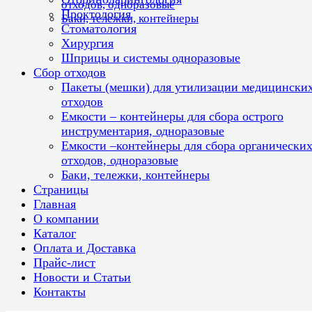
отходов, одноразовые
Проктология
Баки, тележки, контейнеры
Стоматология
Хирургия
Шприцы и системы одноразовые
Сбор отходов
Пакеты (мешки) для утилизации медицински
отходов
Емкости – контейнеры для сбора острого
инструментария, одноразовые
Емкости –контейнеры для сбора органически
отходов, одноразовые
Баки, тележки, контейнеры
Страницы
Главная
О компании
Каталог
Оплата и Доставка
Прайс-лист
Новости и Статьи
Контакты