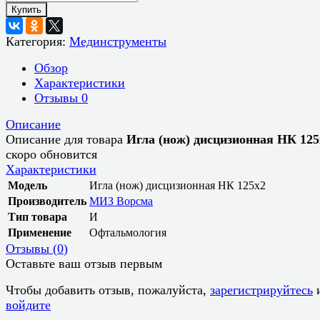
Купить
Категория:
Мединструменты
Обзор
Характеристики
Отзывы
0
Описание
Описание для товара
Игла (нож) дисцизионная НК 125
скоро обновится
Характеристики
Модель
Игла (нож) дисцизионная НК 125х2
Производитель
МИЗ Ворсма
Тип товара
И
Применение
Офтальмология
Отзывы (
0
)
Оставьте ваш отзыв первым
Чтобы добавить отзыв, пожалуйста,
зарегистрируйтесь
войдите