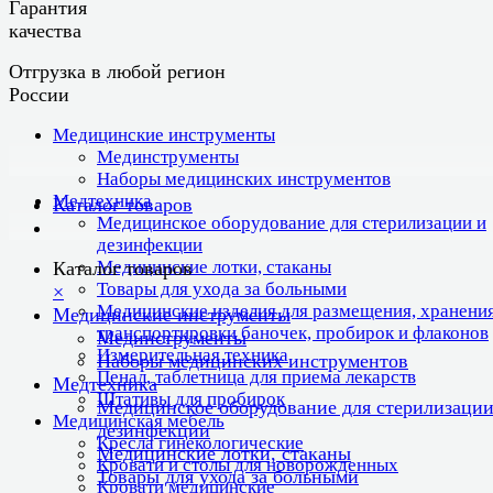
Гарантия
качества
Отгрузка в любой регион
России
Медицинские инструменты
Мединструменты
Наборы медицинских инструментов
Медтехника
Каталог товаров
Медицинское оборудование для стерилизации и
дезинфекции
Медицинские лотки, стаканы
Каталог товаров
Товары для ухода за больными
×
Медицинские изделия для размещения, хранения
Медицинские инструменты
транспортировки баночек, пробирок и флаконов
Мединструменты
Измерительная техника
Наборы медицинских инструментов
Пенал, таблетница для приема лекарств
Медтехника
Штативы для пробирок
Медицинское оборудование для стерилизации
Медицинская мебель
дезинфекции
Кресла гинекологические
Медицинские лотки, стаканы
Кровати и столы для новорожденных
Товары для ухода за больными
Кровати медицинские