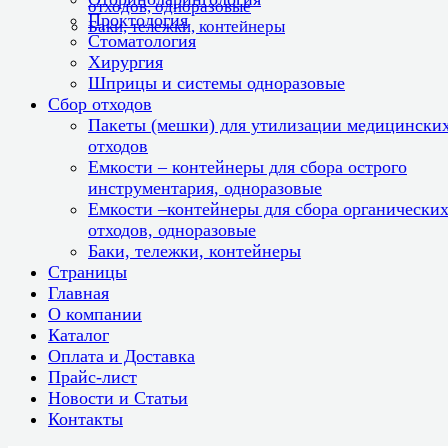
отходов, одноразовые
Проктология
Баки, тележки, контейнеры
Стоматология
Хирургия
Шприцы и системы одноразовые
Сбор отходов
Пакеты (мешки) для утилизации медицински
отходов
Емкости – контейнеры для сбора острого
инструментария, одноразовые
Емкости –контейнеры для сбора органически
отходов, одноразовые
Баки, тележки, контейнеры
Страницы
Главная
О компании
Каталог
Оплата и Доставка
Прайс-лист
Новости и Статьи
Контакты