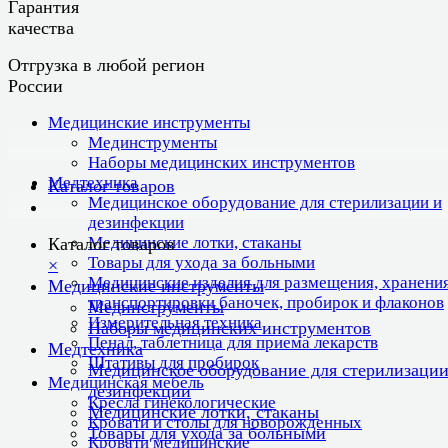
Гарантия
качества
Отгрузка в любой регион
России
Медицинские инструменты
Мединструменты
Наборы медицинских инструментов
Медтехника
Каталог товаров
Медицинское оборудование для стерилизации и
дезинфекции
Медицинские лотки, стаканы
Каталог товаров
Товары для ухода за больными
×
Медицинские изделия для размещения, хранения
Медицинские инструменты
транспортировки баночек, пробирок и флаконов
Мединструменты
Измерительная техника
Наборы медицинских инструментов
Пенал, таблетница для приема лекарств
Медтехника
Штативы для пробирок
Медицинское оборудование для стерилизации
Медицинская мебель
дезинфекции
Кресла гинекологические
Медицинские лотки, стаканы
Кровати и столы для новорожденных
Товары для ухода за больными
Кровати медицинские