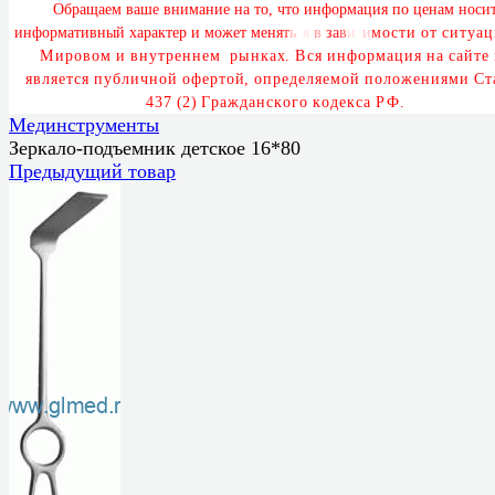
О
б
р
а
щ
а
е
м
в
а
ш
е
в
н
и
м
а
н
и
е
н
а
т
о
,
ч
т
о
и
н
ф
о
р
м
а
ц
и
я
п
о
ц
е
н
а
м
н
о
с
и
и
н
ф
о
р
м
а
т
и
в
н
ы
й
х
а
р
а
к
т
е
р
и
м
о
ж
е
т
м
е
н
я
т
ь
с
я
в
з
а
в
и
с
и
м
о
с
т
и
о
т
с
и
т
у
а
ц
М
и
р
о
в
о
м
и
в
н
у
т
р
е
н
н
е
м
р
ы
н
к
а
х
.
В
с
я
и
н
ф
о
р
м
а
ц
и
я
н
а
с
а
й
т
е
я
в
л
я
е
т
с
я
п
у
б
л
и
ч
н
о
й
о
ф
е
р
т
о
й
,
о
п
р
е
д
е
л
я
е
м
о
й
п
о
л
о
ж
е
н
и
я
м
и
С
т
4
3
7
(
2
)
Г
р
а
ж
д
а
н
с
к
о
г
о
к
о
д
е
к
с
а
Р
Ф
.
Мединструменты
Зеркало-подъемник детское 16*80
Предыдущий товар