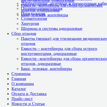
инструментария, одноразовые
Лабораторные, аптечные и процедурные каб
Емкости –контейнеры для сбора органических
Оториноларингология
отходов, одноразовые
Проктология
Баки, тележки, контейнеры
Стоматология
Хирургия
Шприцы и системы одноразовые
Сбор отходов
Пакеты (мешки) для утилизации медицински
отходов
Емкости – контейнеры для сбора острого
инструментария, одноразовые
Емкости –контейнеры для сбора органически
отходов, одноразовые
Баки, тележки, контейнеры
Страницы
Главная
О компании
Каталог
Оплата и Доставка
Прайс-лист
Новости и Статьи