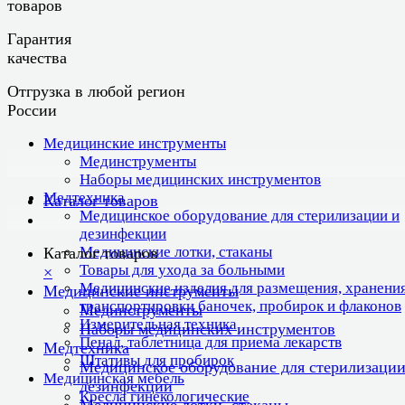
товаров
Гарантия
качества
Отгрузка в любой регион
России
Медицинские инструменты
Мединструменты
Наборы медицинских инструментов
Медтехника
Каталог товаров
Медицинское оборудование для стерилизации и
дезинфекции
Медицинские лотки, стаканы
Каталог товаров
Товары для ухода за больными
×
Медицинские изделия для размещения, хранения
Медицинские инструменты
транспортировки баночек, пробирок и флаконов
Мединструменты
Измерительная техника
Наборы медицинских инструментов
Пенал, таблетница для приема лекарств
Медтехника
Штативы для пробирок
Медицинское оборудование для стерилизации
Медицинская мебель
дезинфекции
Кресла гинекологические