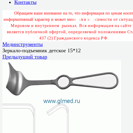
Контакты
О
б
р
а
щ
а
е
м
в
а
ш
е
в
н
и
м
а
н
и
е
н
а
т
о
,
ч
т
о
и
н
ф
о
р
м
а
ц
и
я
п
о
ц
е
н
а
м
н
о
с
и
и
н
ф
о
р
м
а
т
и
в
н
ы
й
х
а
р
а
к
т
е
р
и
м
о
ж
е
т
м
е
н
я
т
ь
с
я
в
з
а
в
и
с
и
м
о
с
т
и
о
т
с
и
т
у
а
ц
М
и
р
о
в
о
м
и
в
н
у
т
р
е
н
н
е
м
р
ы
н
к
а
х
.
В
с
я
и
н
ф
о
р
м
а
ц
и
я
н
а
с
а
й
т
е
я
в
л
я
е
т
с
я
п
у
б
л
и
ч
н
о
й
о
ф
е
р
т
о
й
,
о
п
р
е
д
е
л
я
е
м
о
й
п
о
л
о
ж
е
н
и
я
м
и
С
т
4
3
7
(
2
)
Г
р
а
ж
д
а
н
с
к
о
г
о
к
о
д
е
к
с
а
Р
Ф
.
Мединструменты
Зеркало-подъемник детское 15*12
Предыдущий товар