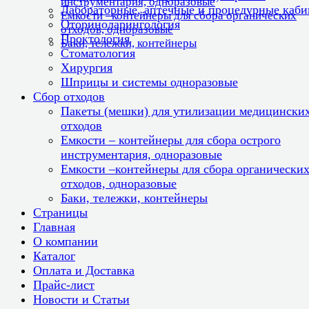
инструментария, одноразовые
Лабораторные, аптечные и процедурные каб
Емкости –контейнеры для сбора органических
Оториноларингология
отходов, одноразовые
Проктология
Баки, тележки, контейнеры
Стоматология
Хирургия
Шприцы и системы одноразовые
Сбор отходов
Пакеты (мешки) для утилизации медицински
отходов
Емкости – контейнеры для сбора острого
инструментария, одноразовые
Емкости –контейнеры для сбора органически
отходов, одноразовые
Баки, тележки, контейнеры
Страницы
Главная
О компании
Каталог
Оплата и Доставка
Прайс-лист
Новости и Статьи