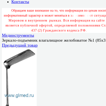
Контакты
О
б
р
а
щ
а
е
м
в
а
ш
е
в
н
и
м
а
н
и
е
н
а
т
о
,
ч
т
о
и
н
ф
о
р
м
а
ц
и
я
п
о
ц
е
н
а
м
н
о
с
и
и
н
ф
о
р
м
а
т
и
в
н
ы
й
х
а
р
а
к
т
е
р
и
м
о
ж
е
т
м
е
н
я
т
ь
с
я
в
з
а
в
и
с
и
м
о
с
т
и
о
т
с
и
т
у
а
ц
М
и
р
о
в
о
м
и
в
н
у
т
р
е
н
н
е
м
р
ы
н
к
а
х
.
В
с
я
и
н
ф
о
р
м
а
ц
и
я
н
а
с
а
й
т
е
я
в
л
я
е
т
с
я
п
у
б
л
и
ч
н
о
й
о
ф
е
р
т
о
й
,
о
п
р
е
д
е
л
я
е
м
о
й
п
о
л
о
ж
е
н
и
я
м
и
С
т
4
3
7
(
2
)
Г
р
а
ж
д
а
н
с
к
о
г
о
к
о
д
е
к
с
а
Р
Ф
.
Мединструменты
Зеркало-подъемник влагалищное желобоватое №1 (85x3
Предыдущий товар