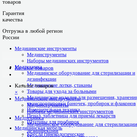
товаров
Гарантия
качества
Отгрузка в любой регион
России
Медицинские инструменты
Мединструменты
Наборы медицинских инструментов
Медтехника
Каталог товаров
Медицинское оборудование для стерилизации и
дезинфекции
Медицинские лотки, стаканы
Каталог товаров
Товары для ухода за больными
×
Медицинские изделия для размещения, хранения
Медицинские инструменты
транспортировки баночек, пробирок и флаконов
Мединструменты
Измерительная техника
Наборы медицинских инструментов
Пенал, таблетница для приема лекарств
Медтехника
Штативы для пробирок
Медицинское оборудование для стерилизации
Медицинская мебель
дезинфекции
Кресла гинекологические