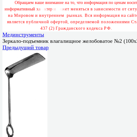
О
б
р
а
щ
а
е
м
в
а
ш
е
в
н
и
м
а
н
и
е
н
а
т
о
,
ч
т
о
и
н
ф
о
р
м
а
ц
и
я
п
о
ц
е
н
а
м
н
о
с
и
и
н
ф
о
р
м
а
т
и
в
н
ы
й
х
а
р
а
к
т
е
р
и
м
о
ж
е
т
м
е
н
я
т
ь
с
я
в
з
а
в
и
с
и
м
о
с
т
и
о
т
с
и
т
у
н
а
М
и
р
о
в
о
м
и
в
н
у
т
р
е
н
н
е
м
р
ы
н
к
а
х
.
В
с
я
и
н
ф
о
р
м
а
ц
и
я
н
а
с
а
й
т
я
в
л
я
е
т
с
я
п
у
б
л
и
ч
н
о
й
о
ф
е
р
т
о
й
,
о
п
р
е
д
е
л
я
е
м
о
й
п
о
л
о
ж
е
н
и
я
м
и
С
т
4
3
7
(
2
)
Г
р
а
ж
д
а
н
с
к
о
г
о
к
о
д
е
к
с
а
Р
Ф
.
Мединструменты
Зеркало-подъемник влагалищное желобоватое №2 (100x
Предыдущий товар