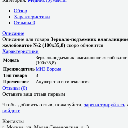
Обзор
Характеристики
Отзывы
0
Описание
Описание для товара
Зеркало-подъемник влагалищно
желобоватое №2 (100x35,8)
скоро обновится
Характеристики
Зеркало-подъемник влагалищное желобовато
Модель
(100x35,8)
Производитель
МИЗ Ворсма
Тип товара
З
Применение
Акушерство и гинекология
Отзывы (
0
)
Оставьте ваш отзыв первым
Чтобы добавить отзыв, пожалуйста,
зарегистрируйтесь
войдите
Контакты
г. Москва, ул. Малая Семеновская, д. 3