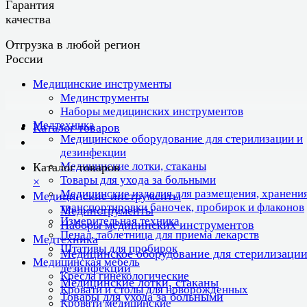
Гарантия
качества
Отгрузка в любой регион
России
Медицинские инструменты
Мединструменты
Наборы медицинских инструментов
Медтехника
Каталог товаров
Медицинское оборудование для стерилизации и
дезинфекции
Медицинские лотки, стаканы
Каталог товаров
Товары для ухода за больными
×
Медицинские изделия для размещения, хранения
Медицинские инструменты
транспортировки баночек, пробирок и флаконов
Мединструменты
Измерительная техника
Наборы медицинских инструментов
Пенал, таблетница для приема лекарств
Медтехника
Штативы для пробирок
Медицинское оборудование для стерилизации
Медицинская мебель
дезинфекции
Кресла гинекологические
Медицинские лотки, стаканы
Кровати и столы для новорожденных
Товары для ухода за больными
Кровати медицинские