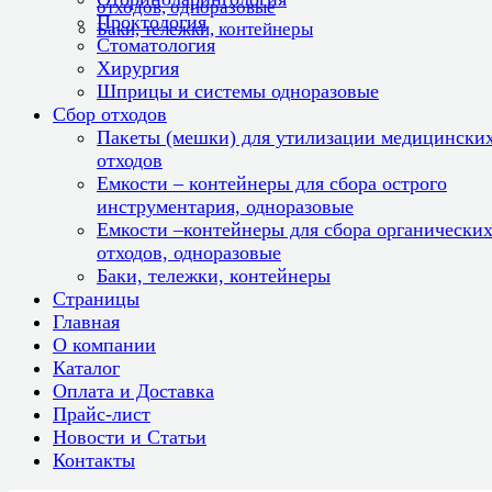
отходов, одноразовые
Проктология
Баки, тележки, контейнеры
Стоматология
Хирургия
Шприцы и системы одноразовые
Сбор отходов
Пакеты (мешки) для утилизации медицински
отходов
Емкости – контейнеры для сбора острого
инструментария, одноразовые
Емкости –контейнеры для сбора органически
отходов, одноразовые
Баки, тележки, контейнеры
Страницы
Главная
О компании
Каталог
Оплата и Доставка
Прайс-лист
Новости и Статьи
Контакты