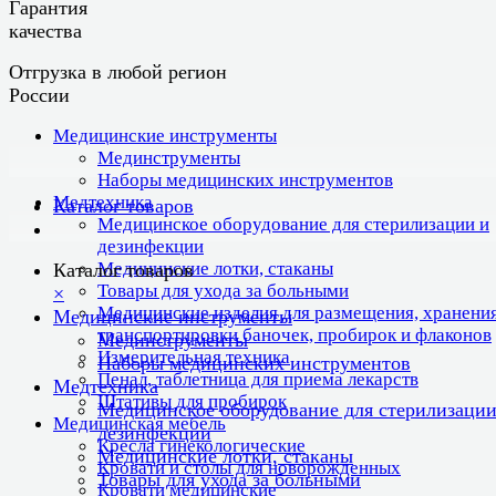
Гарантия
качества
Отгрузка в любой регион
России
Медицинские инструменты
Мединструменты
Наборы медицинских инструментов
Медтехника
Каталог товаров
Медицинское оборудование для стерилизации и
дезинфекции
Медицинские лотки, стаканы
Каталог товаров
Товары для ухода за больными
×
Медицинские изделия для размещения, хранения
Медицинские инструменты
транспортировки баночек, пробирок и флаконов
Мединструменты
Измерительная техника
Наборы медицинских инструментов
Пенал, таблетница для приема лекарств
Медтехника
Штативы для пробирок
Медицинское оборудование для стерилизации
Медицинская мебель
дезинфекции
Кресла гинекологические
Медицинские лотки, стаканы
Кровати и столы для новорожденных
Товары для ухода за больными
Кровати медицинские