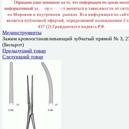
О
б
р
а
щ
а
е
м
в
а
ш
е
в
н
и
м
а
н
и
е
н
а
т
о
,
ч
т
о
и
н
ф
о
р
м
а
ц
и
я
п
о
ц
е
н
а
м
н
о
с
и
и
н
ф
о
р
м
а
т
и
в
н
ы
й
х
а
р
а
к
т
е
р
и
м
о
ж
е
т
м
е
н
я
т
ь
с
я
в
з
а
в
и
с
и
м
о
с
т
и
о
т
с
и
т
у
н
а
М
и
р
о
в
о
м
и
в
н
у
т
р
е
н
н
е
м
р
ы
н
к
а
х
.
В
с
я
и
н
ф
о
р
м
а
ц
и
я
н
а
с
а
й
т
я
в
л
я
е
т
с
я
п
у
б
л
и
ч
н
о
й
о
ф
е
р
т
о
й
,
о
п
р
е
д
е
л
я
е
м
о
й
п
о
л
о
ж
е
н
и
я
м
и
С
т
4
3
7
(
2
)
Г
р
а
ж
д
а
н
с
к
о
г
о
к
о
д
е
к
с
а
Р
Ф
.
Мединструменты
Зажим кровоостанавливающий зубчатый прямой № 3, 2
(Бильрот)
Предыдущий товар
Следующий товар