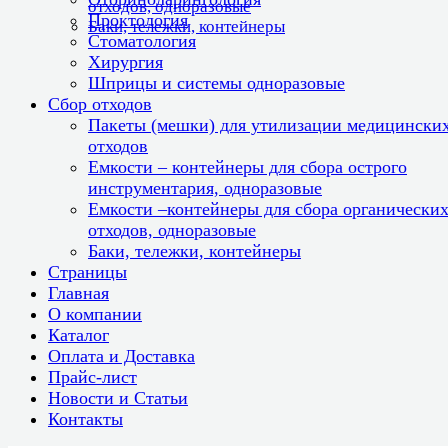
отходов, одноразовые
Проктология
Баки, тележки, контейнеры
Стоматология
Хирургия
Шприцы и системы одноразовые
Сбор отходов
Пакеты (мешки) для утилизации медицински
отходов
Емкости – контейнеры для сбора острого
инструментария, одноразовые
Емкости –контейнеры для сбора органически
отходов, одноразовые
Баки, тележки, контейнеры
Страницы
Главная
О компании
Каталог
Оплата и Доставка
Прайс-лист
Новости и Статьи
Контакты