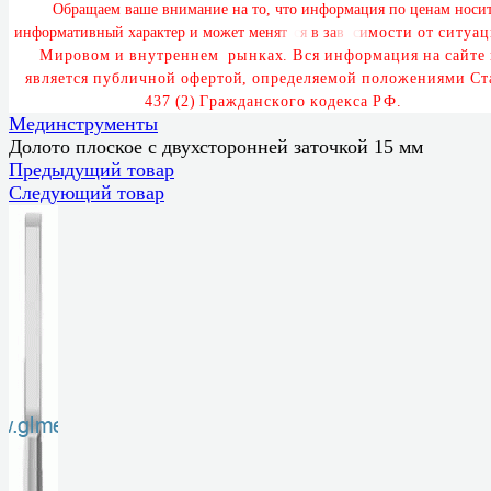
О
б
р
а
щ
а
е
м
в
а
ш
е
в
н
и
м
а
н
и
е
н
а
т
о
,
ч
т
о
и
н
ф
о
р
м
а
ц
и
я
п
о
ц
е
н
а
м
н
о
с
и
и
н
ф
о
р
м
а
т
и
в
н
ы
й
х
а
р
а
к
т
е
р
и
м
о
ж
е
т
м
е
н
я
т
ь
с
я
в
з
а
в
и
с
и
м
о
с
т
и
о
т
с
и
т
у
а
ц
М
и
р
о
в
о
м
и
в
н
у
т
р
е
н
н
е
м
р
ы
н
к
а
х
.
В
с
я
и
н
ф
о
р
м
а
ц
и
я
н
а
с
а
й
т
е
я
в
л
я
е
т
с
я
п
у
б
л
и
ч
н
о
й
о
ф
е
р
т
о
й
,
о
п
р
е
д
е
л
я
е
м
о
й
п
о
л
о
ж
е
н
и
я
м
и
С
т
4
3
7
(
2
)
Г
р
а
ж
д
а
н
с
к
о
г
о
к
о
д
е
к
с
а
Р
Ф
.
Мединструменты
Долото плоское с двухсторонней заточкой 15 мм
Предыдущий товар
Следующий товар