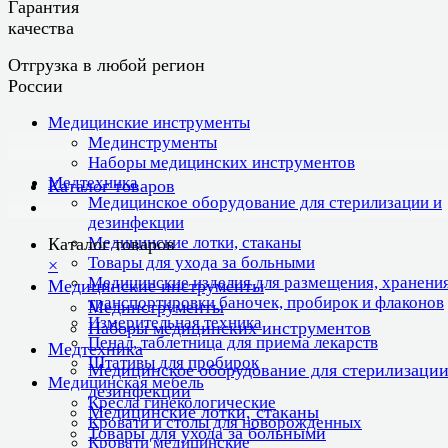
Гарантия
качества
Отгрузка в любой регион
России
Медицинские инструменты
Мединструменты
Наборы медицинских инструментов
Медтехника
Каталог товаров
Медицинское оборудование для стерилизации и
дезинфекции
Медицинские лотки, стаканы
Каталог товаров
Товары для ухода за больными
×
Медицинские изделия для размещения, хранения
Медицинские инструменты
транспортировки баночек, пробирок и флаконов
Мединструменты
Измерительная техника
Наборы медицинских инструментов
Пенал, таблетница для приема лекарств
Медтехника
Штативы для пробирок
Медицинское оборудование для стерилизации
Медицинская мебель
дезинфекции
Кресла гинекологические
Медицинские лотки, стаканы
Кровати и столы для новорожденных
Товары для ухода за больными
Кровати медицинские