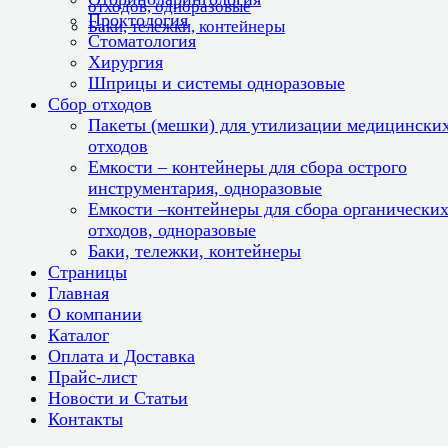
отходов, одноразовые
Проктология
Баки, тележки, контейнеры
Стоматология
Хирургия
Шприцы и системы одноразовые
Сбор отходов
Пакеты (мешки) для утилизации медицински
отходов
Емкости – контейнеры для сбора острого
инструментария, одноразовые
Емкости –контейнеры для сбора органически
отходов, одноразовые
Баки, тележки, контейнеры
Страницы
Главная
О компании
Каталог
Оплата и Доставка
Прайс-лист
Новости и Статьи
Контакты