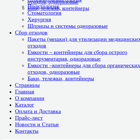
отходов, одноразовые
Проктология
Баки, тележки, контейнеры
Стоматология
Хирургия
Шприцы и системы одноразовые
Сбор отходов
Пакеты (мешки) для утилизации медицински
отходов
Емкости – контейнеры для сбора острого
инструментария, одноразовые
Емкости –контейнеры для сбора органически
отходов, одноразовые
Баки, тележки, контейнеры
Страницы
Главная
О компании
Каталог
Оплата и Доставка
Прайс-лист
Новости и Статьи
Контакты