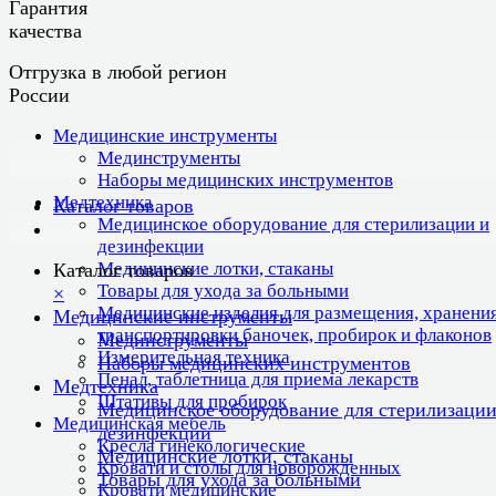
Гарантия
качества
Отгрузка в любой регион
России
Медицинские инструменты
Мединструменты
Наборы медицинских инструментов
Медтехника
Каталог товаров
Медицинское оборудование для стерилизации и
дезинфекции
Медицинские лотки, стаканы
Каталог товаров
Товары для ухода за больными
×
Медицинские изделия для размещения, хранения
Медицинские инструменты
транспортировки баночек, пробирок и флаконов
Мединструменты
Измерительная техника
Наборы медицинских инструментов
Пенал, таблетница для приема лекарств
Медтехника
Штативы для пробирок
Медицинское оборудование для стерилизации
Медицинская мебель
дезинфекции
Кресла гинекологические
Медицинские лотки, стаканы
Кровати и столы для новорожденных
Товары для ухода за больными
Кровати медицинские