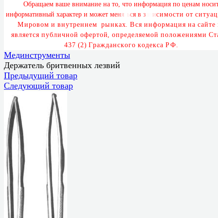
О
б
р
а
щ
а
е
м
в
а
ш
е
в
н
и
м
а
н
и
е
н
а
т
о
,
ч
т
о
и
н
ф
о
р
м
а
ц
и
я
п
о
ц
е
н
а
м
н
о
с
и
и
н
ф
о
р
м
а
т
и
в
н
ы
й
х
а
р
а
к
т
е
р
и
м
о
ж
е
т
м
е
н
я
т
ь
с
я
в
з
а
в
и
с
и
м
о
с
т
и
о
т
с
и
т
у
а
ц
М
и
р
о
в
о
м
и
в
н
у
т
р
е
н
н
е
м
р
ы
н
к
а
х
.
В
с
я
и
н
ф
о
р
м
а
ц
и
я
н
а
с
а
й
т
е
я
в
л
я
е
т
с
я
п
у
б
л
и
ч
н
о
й
о
ф
е
р
т
о
й
,
о
п
р
е
д
е
л
я
е
м
о
й
п
о
л
о
ж
е
н
и
я
м
и
С
т
4
3
7
(
2
)
Г
р
а
ж
д
а
н
с
к
о
г
о
к
о
д
е
к
с
а
Р
Ф
.
Мединструменты
Держатель бритвенных лезвий
Предыдущий товар
Следующий товар