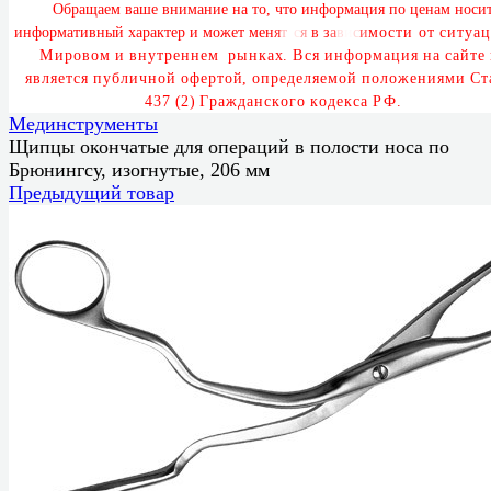
О
б
р
а
щ
а
е
м
в
а
ш
е
в
н
и
м
а
н
и
е
н
а
т
о
,
ч
т
о
и
н
ф
о
р
м
а
ц
и
я
п
о
ц
е
н
а
м
н
о
с
и
и
н
ф
о
р
м
а
т
и
в
н
ы
й
х
а
р
а
к
т
е
р
и
м
о
ж
е
т
м
е
н
я
т
ь
с
я
в
з
а
в
и
с
и
м
о
с
т
и
о
т
с
и
т
у
а
ц
М
и
р
о
в
о
м
и
в
н
у
т
р
е
н
н
е
м
р
ы
н
к
а
х
.
В
с
я
и
н
ф
о
р
м
а
ц
и
я
н
а
с
а
й
т
е
я
в
л
я
е
т
с
я
п
у
б
л
и
ч
н
о
й
о
ф
е
р
т
о
й
,
о
п
р
е
д
е
л
я
е
м
о
й
п
о
л
о
ж
е
н
и
я
м
и
С
т
4
3
7
(
2
)
Г
р
а
ж
д
а
н
с
к
о
г
о
к
о
д
е
к
с
а
Р
Ф
.
Мединструменты
Щипцы окончатые для операций в полости носа по
Брюнингсу, изогнутые, 206 мм
Предыдущий товар