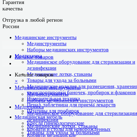
Гарантия
качества
Отгрузка в любой регион
России
Медицинские инструменты
Мединструменты
Наборы медицинских инструментов
Медтехника
Каталог товаров
Медицинское оборудование для стерилизации и
дезинфекции
Медицинские лотки, стаканы
Каталог товаров
Товары для ухода за больными
×
Медицинские изделия для размещения, хранения
Медицинские инструменты
транспортировки баночек, пробирок и флаконов
Мединструменты
Измерительная техника
Наборы медицинских инструментов
Пенал, таблетница для приема лекарств
Медтехника
Штативы для пробирок
Медицинское оборудование для стерилизации
Медицинская мебель
дезинфекции
Кресла гинекологические
Медицинские лотки, стаканы
Кровати и столы для новорожденных
Товары для ухода за больными
Кровати медицинские