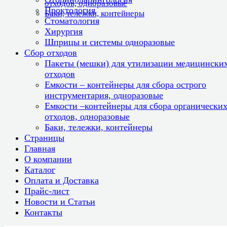
отходов, одноразовые
Проктология
Баки, тележки, контейнеры
Стоматология
Хирургия
Шприцы и системы одноразовые
Сбор отходов
Пакеты (мешки) для утилизации медицински
отходов
Емкости – контейнеры для сбора острого
инструментария, одноразовые
Емкости –контейнеры для сбора органически
отходов, одноразовые
Баки, тележки, контейнеры
Страницы
Главная
О компании
Каталог
Оплата и Доставка
Прайс-лист
Новости и Статьи
Контакты