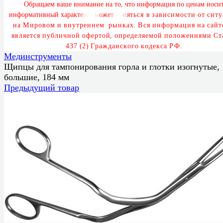
О
б
р
а
щ
а
е
м
в
а
ш
е
в
н
и
м
а
н
и
е
н
а
т
о
,
ч
т
о
и
н
ф
о
р
м
а
ц
и
я
п
о
ц
е
н
а
м
н
о
с
и
и
н
ф
о
р
м
а
т
и
в
н
ы
й
х
а
р
а
к
т
е
р
и
м
о
ж
е
т
м
е
н
я
т
ь
с
я
в
з
а
в
и
с
и
м
о
с
т
и
о
т
с
и
т
у
а
М
и
р
о
в
о
м
и
в
н
у
т
р
е
н
н
е
м
р
ы
н
к
а
х
.
В
с
я
и
н
ф
о
р
м
а
ц
и
я
н
а
с
а
й
т
е
я
в
л
я
е
т
с
я
п
у
б
л
и
ч
н
о
й
о
ф
е
р
т
о
й
,
о
п
р
е
д
е
л
я
е
м
о
й
п
о
л
о
ж
е
н
и
я
м
и
С
т
4
3
7
(
2
)
Г
р
а
ж
д
а
н
с
к
о
г
о
к
о
д
е
к
с
а
Р
Ф
.
Мединструменты
Щипцы для тампонирования горла и глотки изогнутые,
большие, 184 мм
Предыдущий товар