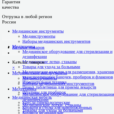
Гарантия
качества
Отгрузка в любой регион
России
Медицинские инструменты
Мединструменты
Наборы медицинских инструментов
Медтехника
Каталог товаров
Медицинское оборудование для стерилизации и
дезинфекции
Медицинские лотки, стаканы
Каталог товаров
Товары для ухода за больными
×
Медицинские изделия для размещения, хранения
Медицинские инструменты
транспортировки баночек, пробирок и флаконов
Мединструменты
Измерительная техника
Наборы медицинских инструментов
Пенал, таблетница для приема лекарств
Медтехника
Штативы для пробирок
Медицинское оборудование для стерилизации
Медицинская мебель
дезинфекции
Кресла гинекологические
Медицинские лотки, стаканы
Кровати и столы для новорожденных
Товары для ухода за больными
Кровати медицинские