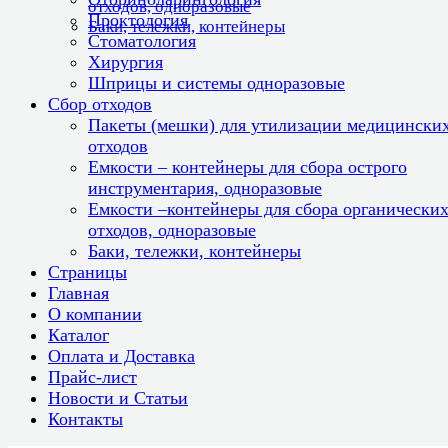
отходов, одноразовые
Проктология
Баки, тележки, контейнеры
Стоматология
Хирургия
Шприцы и системы одноразовые
Сбор отходов
Пакеты (мешки) для утилизации медицински
отходов
Емкости – контейнеры для сбора острого
инструментария, одноразовые
Емкости –контейнеры для сбора органически
отходов, одноразовые
Баки, тележки, контейнеры
Страницы
Главная
О компании
Каталог
Оплата и Доставка
Прайс-лист
Новости и Статьи
Контакты