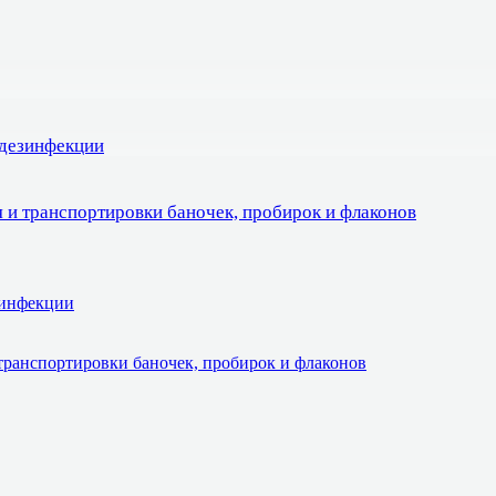
 дезинфекции
 и транспортировки баночек, пробирок и флаконов
зинфекции
транспортировки баночек, пробирок и флаконов