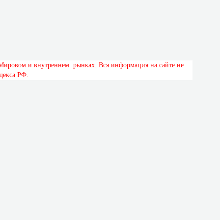
М
и
р
о
в
о
м
и
в
н
у
т
р
е
н
н
е
м
р
ы
н
к
а
х
.
В
с
я
и
н
ф
о
р
м
а
ц
и
я
н
а
с
а
й
т
е
н
е
д
е
к
с
а
Р
Ф
.