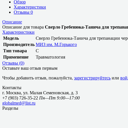
Обзор
Характеристики
Отзывы
0
Описание
Описание для товара
Сверло Гребенюка-Танича для трепана
Характеристики
Модель
Сверло Гребенюка-Танича для трепанации чер
Производитель
МИЗ им. М.Горького
Тип товара
С
Применение
Травматология
Отзывы (
0
)
Оставьте ваш отзыв первым
Чтобы добавить отзыв, пожалуйста,
зарегистрируйтесь
или
вой
Контакты
г. Москва, ул. Малая Семеновская, д. 3
+7 (903) 726-35-22
Пн—Пт 9:00—17:00
globalmed@list.ru
Разделы
Главная
О компании