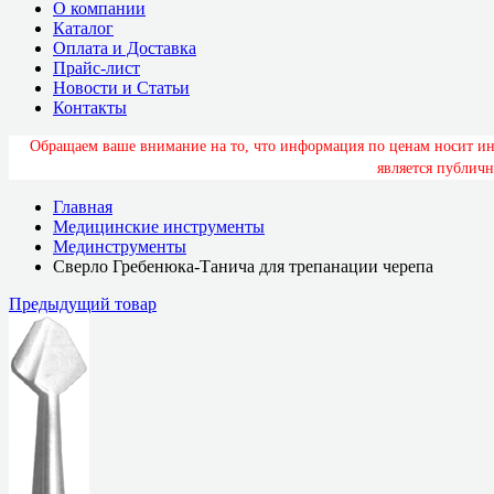
О компании
Каталог
Оплата и Доставка
Прайс-лист
Новости и Статьи
Контакты
О
б
р
а
щ
а
е
м
в
а
ш
е
в
н
и
м
а
н
и
е
н
а
т
о
,
ч
т
о
и
н
ф
о
р
м
а
ц
и
я
п
о
ц
е
н
а
м
н
о
с
и
т
и
я
в
л
я
е
т
с
я
п
у
б
л
и
ч
н
Главная
Медицинские инструменты
Мединструменты
Сверло Гребенюка-Танича для трепанации черепа
Предыдущий товар