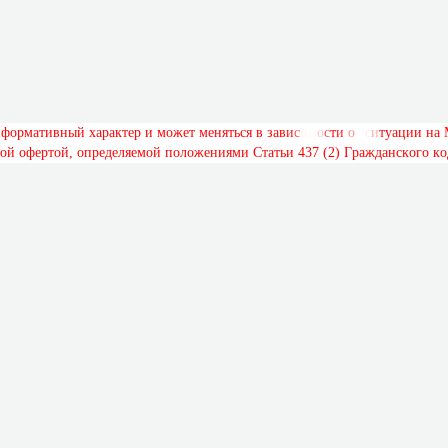
н
ф
о
р
м
а
т
и
в
н
ы
й
х
а
р
а
к
т
е
р
и
м
о
ж
е
т
м
е
н
я
т
ь
с
я
в
з
а
в
и
с
и
м
о
с
т
и
о
т
с
и
т
у
а
ц
и
и
н
а
о
й
о
ф
е
р
т
о
й
,
о
п
р
е
д
е
л
я
е
м
о
й
п
о
л
о
ж
е
н
и
я
м
и
С
т
а
т
ь
и
4
3
7
(
2
)
Г
р
а
ж
д
а
н
с
к
о
г
о
к
о