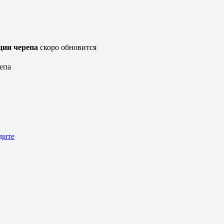
ции черепа
скоро обновится
епа
дите