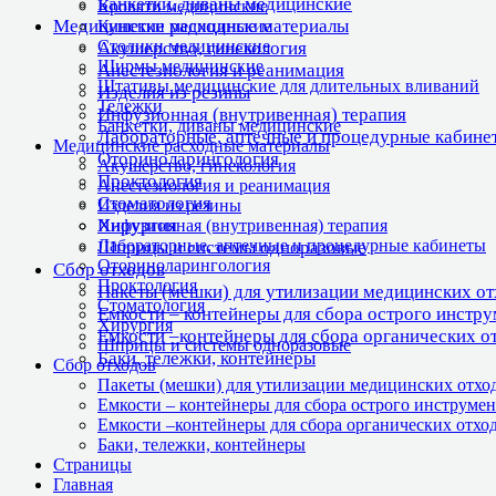
Банкетки, диваны медицинские
Кровати медицинские
Медицинские расходные материалы
Кушетки медицинские
Столики медицинские
Акушерство, гинекология
Ширмы медицинские
Анестезиология и реанимация
Штативы медицинские для длительных вливаний
Изделия из резины
Тележки
Инфузионная (внутривенная) терапия
Банкетки, диваны медицинские
Лабораторные, аптечные и процедурные кабине
Медицинские расходные материалы
Оториноларингология
Акушерство, гинекология
Проктология
Анестезиология и реанимация
Стоматология
Изделия из резины
Хирургия
Инфузионная (внутривенная) терапия
Лабораторные, аптечные и процедурные кабинеты
Шприцы и системы одноразовые
Оториноларингология
Сбор отходов
Проктология
Пакеты (мешки) для утилизации медицинских о
Стоматология
Емкости – контейнеры для сбора острого инстр
Хирургия
Емкости –контейнеры для сбора органических о
Шприцы и системы одноразовые
Баки, тележки, контейнеры
Сбор отходов
Пакеты (мешки) для утилизации медицинских отхо
Емкости – контейнеры для сбора острого инструмен
Емкости –контейнеры для сбора органических отхо
Баки, тележки, контейнеры
Страницы
Главная