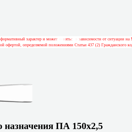
н
ф
о
р
м
а
т
и
в
н
ы
й
х
а
р
а
к
т
е
р
и
м
о
ж
е
т
м
е
н
я
т
ь
с
я
в
з
а
в
и
с
и
м
о
с
т
и
о
т
с
и
т
у
а
ц
и
и
н
а
о
й
о
ф
е
р
т
о
й
,
о
п
р
е
д
е
л
я
е
м
о
й
п
о
л
о
ж
е
н
и
я
м
и
С
т
а
т
ь
и
4
3
7
(
2
)
Г
р
а
ж
д
а
н
с
к
о
г
о
к
о
 назначения ПА 150х2,5