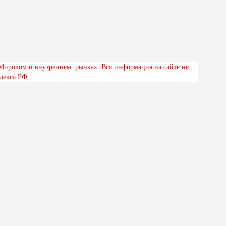
М
и
р
о
в
о
м
и
в
н
у
т
р
е
н
н
е
м
р
ы
н
к
а
х
.
В
с
я
и
н
ф
о
р
м
а
ц
и
я
н
а
с
а
й
т
е
н
е
д
е
к
с
а
Р
Ф
.