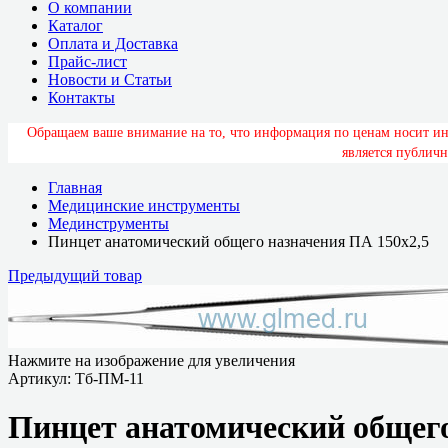
О компании
Каталог
Оплата и Доставка
Прайс-лист
Новости и Статьи
Контакты
О
б
р
а
щ
а
е
м
в
а
ш
е
в
н
и
м
а
н
и
е
н
а
т
о
,
ч
т
о
и
н
ф
о
р
м
а
ц
и
я
п
о
ц
е
н
а
м
н
о
с
и
т
и
я
в
л
я
е
т
с
я
п
у
б
л
и
ч
н
Главная
Медицинские инструменты
Мединструменты
Пинцет анатомический общего назначения ПА 150х2,5
Предыдущий товар
Нажмите на изображение для увеличения
Артикул:
Тб-ПМ-11
Пинцет анатомический общего