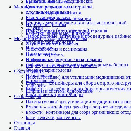
Банкетки, диваны медицинские
Кровати медицинские
Медицинские расходные материалы
Кушетки медицинские
Столики медицинские
Акушерство, гинекология
Ширмы медицинские
Анестезиология и реанимация
Штативы медицинские для длительных вливаний
Изделия из резины
Тележки
Инфузионная (внутривенная) терапия
Банкетки, диваны медицинские
Лабораторные, аптечные и процедурные кабине
Медицинские расходные материалы
Оториноларингология
Акушерство, гинекология
Проктология
Анестезиология и реанимация
Стоматология
Изделия из резины
Хирургия
Инфузионная (внутривенная) терапия
Лабораторные, аптечные и процедурные кабинеты
Шприцы и системы одноразовые
Оториноларингология
Сбор отходов
Проктология
Пакеты (мешки) для утилизации медицинских о
Стоматология
Емкости – контейнеры для сбора острого инстр
Хирургия
Емкости –контейнеры для сбора органических о
Шприцы и системы одноразовые
Баки, тележки, контейнеры
Сбор отходов
Пакеты (мешки) для утилизации медицинских отхо
Емкости – контейнеры для сбора острого инструмен
Емкости –контейнеры для сбора органических отхо
Баки, тележки, контейнеры
Страницы
Главная