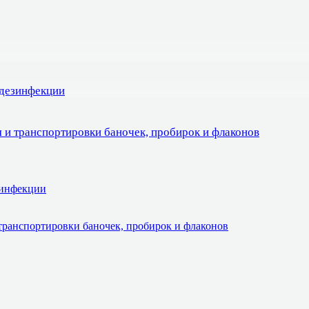
 дезинфекции
 и транспортировки баночек, пробирок и флаконов
зинфекции
транспортировки баночек, пробирок и флаконов