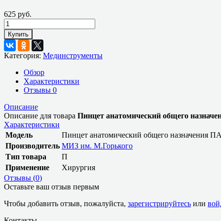
625 руб.
Купить
Категория:
Мединструменты
Обзор
Характеристики
Отзывы
0
Описание
Описание для товара
Пинцет анатомический общего назначен
Характеристики
Модель
Пинцет анатомический общего назначения ПА
Производитель
МИЗ им. М.Горького
Тип товара
П
Применение
Хирургия
Отзывы (
0
)
Оставьте ваш отзыв первым
Чтобы добавить отзыв, пожалуйста,
зарегистрируйтесь
или
вой
Контакты