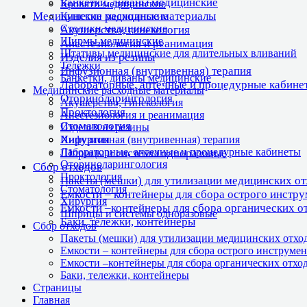
Банкетки, диваны медицинские
Кровати медицинские
Медицинские расходные материалы
Кушетки медицинские
Столики медицинские
Акушерство, гинекология
Ширмы медицинские
Анестезиология и реанимация
Штативы медицинские для длительных вливаний
Изделия из резины
Тележки
Инфузионная (внутривенная) терапия
Банкетки, диваны медицинские
Лабораторные, аптечные и процедурные кабине
Медицинские расходные материалы
Оториноларингология
Акушерство, гинекология
Проктология
Анестезиология и реанимация
Стоматология
Изделия из резины
Хирургия
Инфузионная (внутривенная) терапия
Лабораторные, аптечные и процедурные кабинеты
Шприцы и системы одноразовые
Оториноларингология
Сбор отходов
Проктология
Пакеты (мешки) для утилизации медицинских о
Стоматология
Емкости – контейнеры для сбора острого инстр
Хирургия
Емкости –контейнеры для сбора органических о
Шприцы и системы одноразовые
Баки, тележки, контейнеры
Сбор отходов
Пакеты (мешки) для утилизации медицинских отхо
Емкости – контейнеры для сбора острого инструмен
Емкости –контейнеры для сбора органических отхо
Баки, тележки, контейнеры
Страницы
Главная