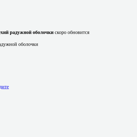
ехий радужной оболочки
скоро обновится
адужной оболочки
дите