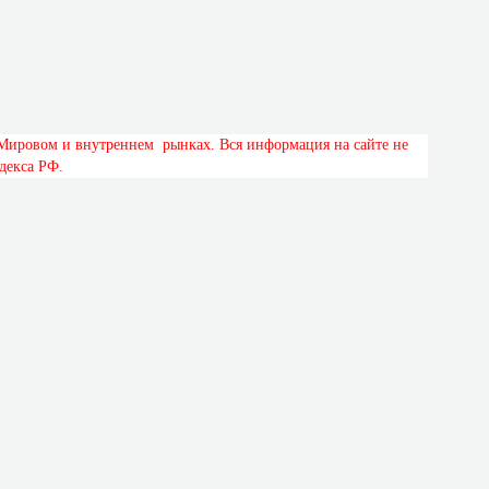
М
и
р
о
в
о
м
и
в
н
у
т
р
е
н
н
е
м
р
ы
н
к
а
х
.
В
с
я
и
н
ф
о
р
м
а
ц
и
я
н
а
с
а
й
т
е
н
е
д
е
к
с
а
Р
Ф
.