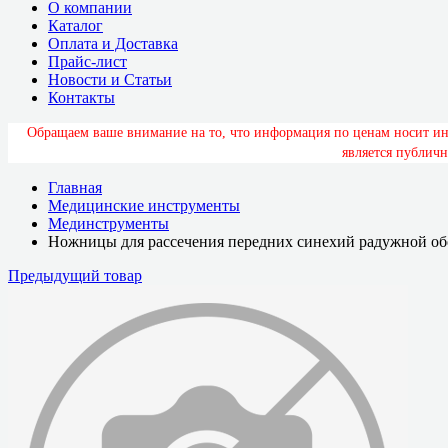
О компании
Каталог
Оплата и Доставка
Прайс-лист
Новости и Статьи
Контакты
О
б
р
а
щ
а
е
м
в
а
ш
е
в
н
и
м
а
н
и
е
н
а
т
о
,
ч
т
о
и
н
ф
о
р
м
а
ц
и
я
п
о
ц
е
н
а
м
н
о
с
и
т
и
я
в
л
я
е
т
с
я
п
у
б
л
и
ч
н
Главная
Медицинские инструменты
Мединструменты
Ножницы для рассечения передних синехий радужной о
Предыдущий товар