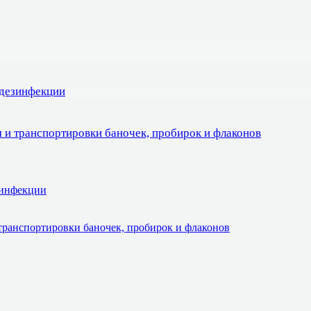
 дезинфекции
 и транспортировки баночек, пробирок и флаконов
зинфекции
транспортировки баночек, пробирок и флаконов