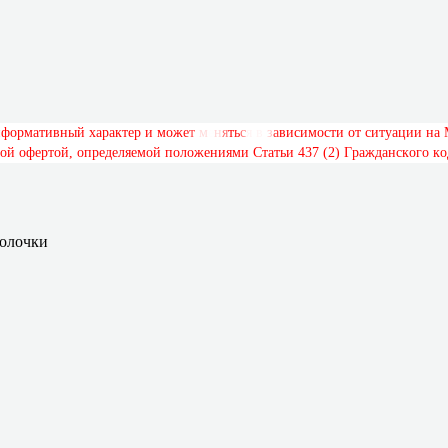
н
ф
о
р
м
а
т
и
в
н
ы
й
х
а
р
а
к
т
е
р
и
м
о
ж
е
т
м
е
н
я
т
ь
с
я
в
з
а
в
и
с
и
м
о
с
т
и
о
т
с
и
т
у
а
ц
и
и
н
а
о
й
о
ф
е
р
т
о
й
,
о
п
р
е
д
е
л
я
е
м
о
й
п
о
л
о
ж
е
н
и
я
м
и
С
т
а
т
ь
и
4
3
7
(
2
)
Г
р
а
ж
д
а
н
с
к
о
г
о
к
о
болочки