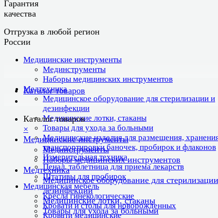
Гарантия
качества
Отгрузка в любой регион
России
Медицинские инструменты
Мединструменты
Наборы медицинских инструментов
Медтехника
Каталог товаров
Медицинское оборудование для стерилизации и
дезинфекции
Медицинские лотки, стаканы
Каталог товаров
Товары для ухода за больными
×
Медицинские изделия для размещения, хранения
Медицинские инструменты
транспортировки баночек, пробирок и флаконов
Мединструменты
Измерительная техника
Наборы медицинских инструментов
Пенал, таблетница для приема лекарств
Медтехника
Штативы для пробирок
Медицинское оборудование для стерилизации
Медицинская мебель
дезинфекции
Кресла гинекологические
Медицинские лотки, стаканы
Кровати и столы для новорожденных
Товары для ухода за больными
Кровати медицинские