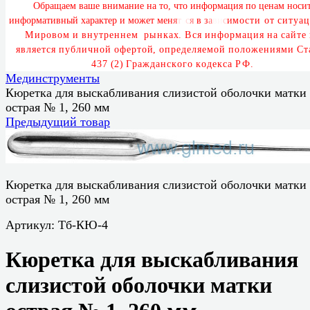
О
б
р
а
щ
а
е
м
в
а
ш
е
в
н
и
м
а
н
и
е
н
а
т
о
,
ч
т
о
и
н
ф
о
р
м
а
ц
и
я
п
о
ц
е
н
а
м
н
о
с
и
и
н
ф
о
р
м
а
т
и
в
н
ы
й
х
а
р
а
к
т
е
р
и
м
о
ж
е
т
м
е
н
я
т
ь
с
я
в
з
а
в
и
с
и
м
о
с
т
и
о
т
с
и
т
у
а
ц
М
и
р
о
в
о
м
и
в
н
у
т
р
е
н
н
е
м
р
ы
н
к
а
х
.
В
с
я
и
н
ф
о
р
м
а
ц
и
я
н
а
с
а
й
т
е
я
в
л
я
е
т
с
я
п
у
б
л
и
ч
н
о
й
о
ф
е
р
т
о
й
,
о
п
р
е
д
е
л
я
е
м
о
й
п
о
л
о
ж
е
н
и
я
м
и
С
т
4
3
7
(
2
)
Г
р
а
ж
д
а
н
с
к
о
г
о
к
о
д
е
к
с
а
Р
Ф
.
Мединструменты
Кюретка для выскабливания слизистой оболочки матки
острая № 1, 260 мм
Предыдущий товар
Кюретка для выскабливания слизистой оболочки матки
острая № 1, 260 мм
Артикул:
Тб-КЮ-4
Кюретка для выскабливания
слизистой оболочки матки