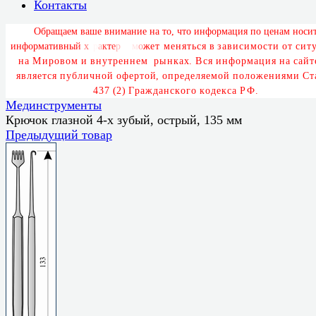
Контакты
О
б
р
а
щ
а
е
м
в
а
ш
е
в
н
и
м
а
н
и
е
н
а
т
о
,
ч
т
о
и
н
ф
о
р
м
а
ц
и
я
п
о
ц
е
н
а
м
н
о
с
и
и
н
ф
о
р
м
а
т
и
в
н
ы
й
х
а
р
а
к
т
е
р
и
м
о
ж
е
т
м
е
н
я
т
ь
с
я
в
з
а
в
и
с
и
м
о
с
т
и
о
т
с
и
т
у
н
а
М
и
р
о
в
о
м
и
в
н
у
т
р
е
н
н
е
м
р
ы
н
к
а
х
.
В
с
я
и
н
ф
о
р
м
а
ц
и
я
н
а
с
а
й
т
я
в
л
я
е
т
с
я
п
у
б
л
и
ч
н
о
й
о
ф
е
р
т
о
й
,
о
п
р
е
д
е
л
я
е
м
о
й
п
о
л
о
ж
е
н
и
я
м
и
С
т
4
3
7
(
2
)
Г
р
а
ж
д
а
н
с
к
о
г
о
к
о
д
е
к
с
а
Р
Ф
.
Мединструменты
Крючок глазной 4-х зубый, острый, 135 мм
Предыдущий товар