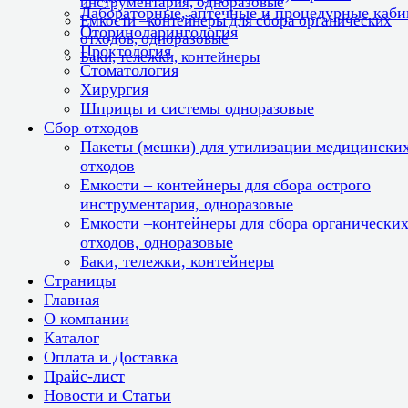
инструментария, одноразовые
Лабораторные, аптечные и процедурные каб
Емкости –контейнеры для сбора органических
Оториноларингология
отходов, одноразовые
Проктология
Баки, тележки, контейнеры
Стоматология
Хирургия
Шприцы и системы одноразовые
Сбор отходов
Пакеты (мешки) для утилизации медицински
отходов
Емкости – контейнеры для сбора острого
инструментария, одноразовые
Емкости –контейнеры для сбора органически
отходов, одноразовые
Баки, тележки, контейнеры
Страницы
Главная
О компании
Каталог
Оплата и Доставка
Прайс-лист
Новости и Статьи