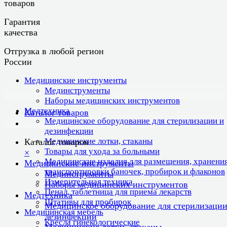
товаров
Гарантия
качества
Отгрузка в любой регион
России
Медицинские инструменты
Мединструменты
Наборы медицинских инструментов
Медтехника
Каталог товаров
Медицинское оборудование для стерилизации и
дезинфекции
Медицинские лотки, стаканы
Каталог товаров
Товары для ухода за больными
×
Медицинские изделия для размещения, хранения
Медицинские инструменты
транспортировки баночек, пробирок и флаконов
Мединструменты
Измерительная техника
Наборы медицинских инструментов
Пенал, таблетница для приема лекарств
Медтехника
Штативы для пробирок
Медицинское оборудование для стерилизации
Медицинская мебель
дезинфекции
Кресла гинекологические